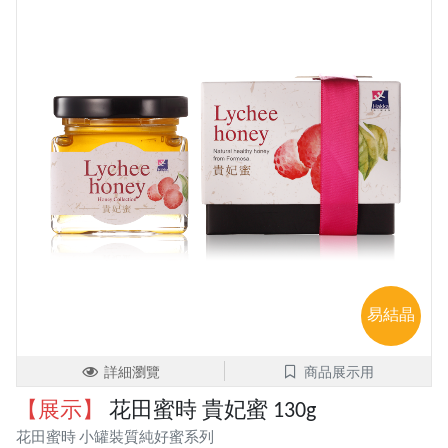
易結晶
詳細瀏覽
商品展示用
【展示】
花田蜜時 貴妃蜜 130g
花田蜜時 小罐裝質純好蜜系列