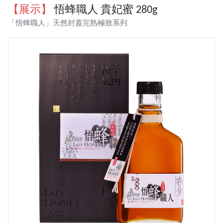
【展示】
悟蜂職人 貴妃蜜 280g
「悟蜂職人」天然封蓋完熟極致系列