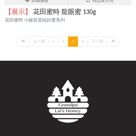
詳細瀏覽
商品展示用
【展示】
花田蜜時 龍眼蜜 130g
花田蜜時 小罐裝質純好蜜系列
上一頁
1
2
3
4
下一頁