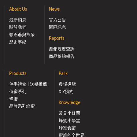
About Us
News
最新消息
官方公告
關於我們
園區訊息
賴爺爺與熊呆
Reports
歷史事紀
產銷履歷查詢
商品檢驗報告
Products
Park
伴手禮盒 | 送禮推薦
農場導覽
侍蜜系列
DIY預約
蜂蜜
Knowledge
品牌系列蜂蜜
常見小疑問
蜂蜜小學堂
蜂蜜食譜
蜜蜂的全世界