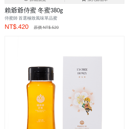
賴爺爺侍蜜 冬蜜380g
侍蜜師 首選極致風味單品蜜
NT$.420
原價 NT$.520