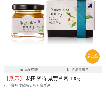
易結晶
詳細瀏覽
商品展示用
【展示】
花田蜜時 咸豐草蜜 130g
花田蜜時 小罐裝質純好蜜系列