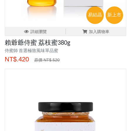
易結晶
新上市
詳細瀏覽
加入購物車
賴爺爺侍蜜 荔枝蜜380g
侍蜜師 首選極致風味單品蜜
NT$.420
原價 NT$.520