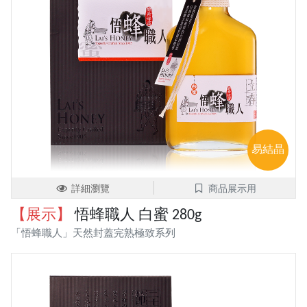
易結晶
詳細瀏覽
商品展示用
【展示】
悟蜂職人 白蜜 280g
「悟蜂職人」天然封蓋完熟極致系列