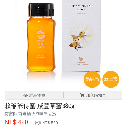
易結晶
新上市
詳細瀏覽
加入購物車
賴爺爺侍蜜 咸豐草蜜380g
侍蜜師 首選極致風味單品蜜
NT$.420
原價 NT$.520