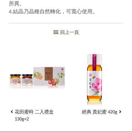
所異。
4.結晶乃晶種自然轉化，可寬心使用
。
回上一頁
花田蜜時 二入禮盒
經典 貴妃蜜 420g
130g×2