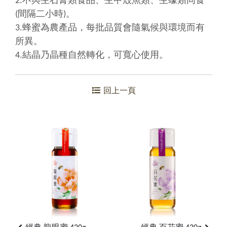
2.不與生石膏類食品、生甲殼魚類、生蠔類同食
(間隔二小時)。
3.蜂蜜為農產品，每批品質會隨氣候與環境而有
所異。
4.結晶乃晶種自然轉化，可寬心使用
。
回上一頁