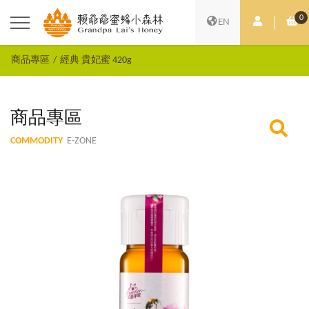
0
會員中心
購
EN
商品專區
經典 貴妃蜜 420g
商品專區
COMMODITY
E-ZONE