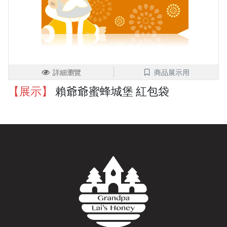
詳細瀏覽
商品展示用
【展示】
賴爺爺蜜蜂城堡 紅包袋