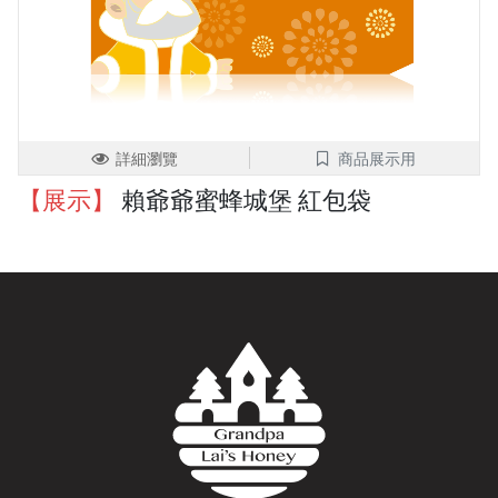
詳細瀏覽
商品展示用
【展示】
賴爺爺蜜蜂城堡 紅包袋