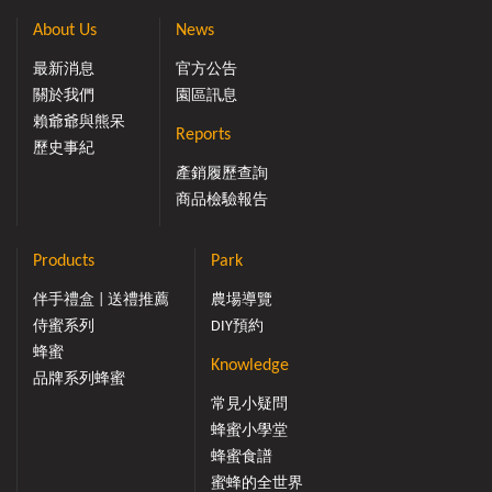
About Us
News
最新消息
官方公告
關於我們
園區訊息
賴爺爺與熊呆
Reports
歷史事紀
產銷履歷查詢
商品檢驗報告
Products
Park
伴手禮盒 | 送禮推薦
農場導覽
侍蜜系列
DIY預約
蜂蜜
Knowledge
品牌系列蜂蜜
常見小疑問
蜂蜜小學堂
蜂蜜食譜
蜜蜂的全世界