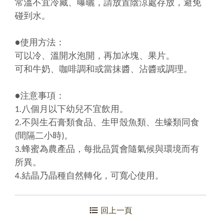
常溫不宜冷藏、曝曬，請放置陰涼處存放，避免
碰到水。
●使用方法：
可以冷、溫開水泡開，再加冰塊、果片。
可和牛奶、咖啡調和或當抹醬、沾醬或調理。
●注意事項：
1.八個月以下幼兒不宜飲用。
2.不與生石膏類食品、生甲殼魚類、生蠔類同食
(間隔二小時)。
3.蜂蜜為農產品，每批品質會隨氣候與環境而有
所異。
4.結晶乃晶種自然轉化，可寬心使用
。
回上一頁