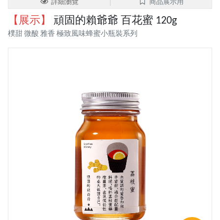
詳細瀏覽
商品展示用
【展示】
頑固的賴爺爺 百花蜜 120g
樸甜 微酸 雅香 極致風味蜂蜜小瓶裝系列