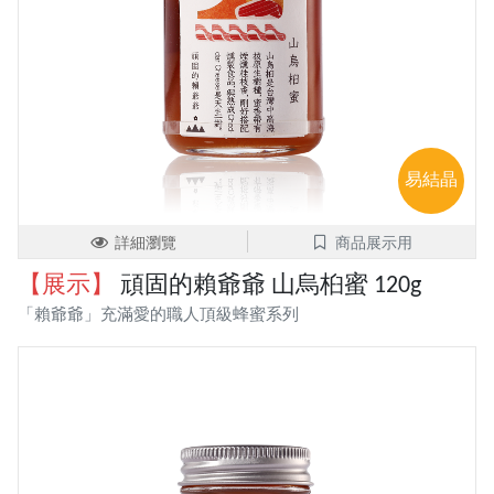
易結晶
詳細瀏覽
商品展示用
【展示】
頑固的賴爺爺 山烏桕蜜 120g
「賴爺爺」充滿愛的職人頂級蜂蜜系列