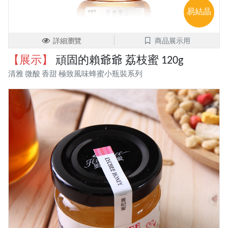
易結晶
詳細瀏覽
商品展示用
【展示】
頑固的賴爺爺 荔枝蜜 120g
清雅 微酸 香甜 極致風味蜂蜜小瓶裝系列