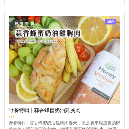
入一些檸檬皮，此可依據喜好做增減。食用好滋味 全程製
完還想吃 ?!今天分享一款簡單醃製食譜，讓你在家實踐梅
作約莫10分鐘!! 不須開火真的超簡單!!抹醬做好，可搭配貝
漬番茄自由~ 這次使用 蜂蜜梅子醋，把番茄的酸甜襯托得
觀看更多
果為早餐用，可謂是吃好吃飽!!此款鹹口的抹醬拿來搭配沙
剛剛好～酸酸甜甜、沁涼爽口，不管是正餐配菜，還是當
拉還有包壽司都很適合!!!特別是裡面的小黃瓜口感很好，
作解饞小點都超合適。私心推薦吃沙拉夾幾顆出來搭配，
NEW
鮭魚鹹香，真的值得一試~ 適合✔ 早餐 —— 搭配 貝果/吐
很讚!!蜂蜜梅子醋 ——✔ 選用國產龍眼蜂蜜，發酵醞釀後靜
司/厚片都非常好吃。✔ 午茶 —— 原味鬆餅加上一球抹醬，
置熟成。✔ 嚴選來自南投信義鄉的青梅，遵循傳統古法釀
保證你可以開攤販售~✔ 晚餐 —— 搭配生菜沙拉，鹹香美
製。✔ 成分單純，無添加糖、防腐劑。今日就來復刻日料
味，讓你一口接著一口。♥2025 端午節特惠♥→鹼粽 x 蜂蜜
店的開胃菜!! 蜂蜜梅漬蕃茄材料蜂蜜梅漬番茄① 話梅：40
♥限量賴爺爺三入禮盒組♥→$699 超優質國產蜂蜜【門市地
克② 冰糖：40克③ 蜂蜜：30克④ 甘草：4-5片⑤ 小番
址】→ 54557南投縣埔里鎮枇杷里慈恩街99號【電話洽詢】
茄：500克⑥ 蜂蜜梅子醋：250cc⑦ 梅酒：20cc製作蜂蜜
→ 049-298-0851
梅漬番茄 ① 煮醬汁→水250cc+冰糖40克+甘草片5片+話梅4
0克，全部倒入，加熱攪拌至完全融化。(只要糖融化即可，
醬汁不須滾)② 煮好的醬汁放涼。待溫度下降後，倒入蜂蜜
梅子醋250cc+蜂蜜30克+梅酒20cc③ 番茄洗淨後，劃十字刀
備用。④ 準備一鍋水，水滾後倒入番茄，煮30秒左右，撈
起番茄放入冷水中冷卻。⑤ 剝掉番茄皮。⑥ 準備密封罐
或保鮮盒，將番茄放入，而後倒入醬汁，醬汁需沒過番
茄，放入冰箱，48小時後即可享用!!影片教學蜜編提醒 ➊
野餐特輯 | 蒜香蜂蜜奶油雞胸肉
醬汁裡的梅酒，可依照喜好做添加。➋ 醬汁泡完後，可加
入冰塊和起泡水，是非常非常好喝的一杯醋飲。➌ 本次蜂
野餐特輯 | 蒜香蜂蜜奶油雞胸肉春天，就是要來場療癒的野