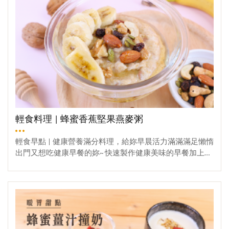
乾，熱水沖入後，香氣四溢。肉桂：淡雅辛香，可充當攪
拌棒，又能增添果乾茶風味。茶葉：茶香與果乾完美結
合。花朵：玫瑰、茉莉、桂花，視覺與味覺的提升。陳
皮、乾薑：驅寒又溫潤口腔。材料蜂蜜果乾茶糖① 肉桂
棒：10-12根② 香橙片/西柚片/鳳梨片③ 薄荷葉④ 乾薑/
陳皮⑤ 玫瑰花/桂花⑥ 茉莉花/雪菊⑦ 糖：80克⑧ 蜂
蜜：50克糖漿➊ 白糖80克➋ 蜂蜜50克製作蜂蜜果乾茶糖 ①
將白糖/蜂蜜/少許水，一起倒入鍋中。② 使用小火加熱至
溶化，呈現蜂蜜焦糖樣貌。(切記不攪拌，晃動鍋子即可)
③ 糖漿呈現大滾，冒大泡、變稠，就完成了。④ 將果乾
片當底片。此處使用(香橙片/鳳梨片/西柚片)⑤ 將肉桂棒
輕食料理 | 蜂蜜香蕉堅果燕麥粥
切成適當長短，當手柄，並於底片上擺上自己喜歡的果乾
和茶。⑥ 最後淋上一層蜂蜜焦糖，將果乾和肉桂棒黏在一
輕食早點 | 健康營養滿分料理，給妳早晨活力滿滿滿足懶惰
起，等糖漿乾就完成了!!影片教學蜜編提醒 ➊ 煮糖漿時切
出門又想吃健康早餐的妳~ 快速製作健康美味的早餐加上自
記不要攪拌。➋ 煮糖漿時水只要加一點點，沒過白糖即可
己愛吃的水果與堅果,淋上香甜的蜂蜜,大人小孩都很喜歡喔!
➌ 煮糖漿時，使用中偏小火，且用晃動鍋子取代攪拌，減
簡單食材就能完成,快來動手做做看吧！材料① 燕麥：40g
觀看更多
少空氣進入糖漿內。➍ 果乾、花朵、茶葉可根據個人喜好
② 水：100g③ 鮮奶：100g④ 蜂蜜⑤ 堅果 *可依個人喜
添加。食用好滋味 這款蜂蜜果乾茶糖，做法非常簡單，在
好選擇⑥ 香蕉 *可依個人喜好選擇備料【步驟一】倒入我
煮糖漿時特別注意，不要攪拌糖漿!!這裡推薦幾款好喝的配
們重點角色!① 將燕麥/牛奶/水依序倒入鍋中【步驟二】融
比，供蜜友們參考~香橙蜂蜜綠→香橙片+綠茶葉+雪菊+肉桂
合出美味料理~① 將加入的食材攪拌均勻,接著用中火煮至