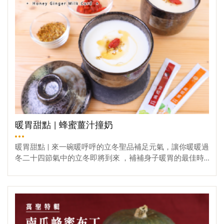
棒。香橙旺來茶→鳳梨片+茉莉花+雪菊+陳皮+薄荷葉。柚見
小滾~切記持續攪拌避免鍋底燒焦喔 ! ② 煮至濃稠後即可關
金桔茶→西柚片+金桔+陳皮+雪菊+乾薑+肉桂棒。玫瑰香橙
火,先不要著急放涼一點後在裝進碗中~【步驟三】發揮妳創
茶→香橙片+玫瑰+陳皮+紅茶葉+肉桂棒。♥2025 早春甜蜜季
意時間！① 裝碗後,就可以放上妳愛吃的水果或堅果!② 最
♥→野餐露營組♥賴爺爺侍蜜 活動♥→1+1$ 672♥情人節推薦
後不要忘了淋上我們的靈魂角色,蜂蜜 ! 淋上後香香甜甜超
♥→蜂膠/蜂蜜【門市地址】→ 54557南投縣埔里鎮枇杷里慈
美味~完成!是不是顏值超高呢～超吃又美味的料理一早帶給
恩街99號【電話洽詢】→ 049-298-0851
妳好心情，快來一起動手吧！
暖胃甜點 | 蜂蜜薑汁撞奶
暖胃甜點 | 來一碗暖呼呼的立冬聖品補足元氣，讓你暖暖過
冬二十四節氣中的立冬即將到來 ，補補身子暖胃的最佳時
節！「蜂蜜薑汁撞奶」簡單三步驟，讓您立刻上手學會的
入冬手作小甜點，快點學起來做給最親愛的家人與愛人暖
觀看更多
心暖胃又營養~ 快來看看簡單的食材清單來準備吧！材料食
材：① 鮮奶② 新鮮老薑 (建議用新鮮老薑，因其蛋白酶的
活性較強-是幫助蛋白質凝固的關鍵）③ 蜂蜜④ 枸杞⑤