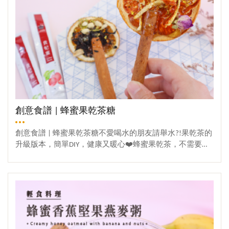
均勻蓋上鍋蓋悶煮2分鐘! 【步驟四】美味上桌~① 兩分鐘
後就完成啦 ! 享用前記得放涼後依個人口味加入美味的蜂
蜜,甜蜜咕溜咕溜超好吃!冷冷的天來上一碗幸福感滿分～養
顏美容又簡單！
創意食譜 | 蜂蜜果乾茶糖
創意食譜 | 蜂蜜果乾茶糖不愛喝水的朋友請舉水?!果乾茶的
升級版本，簡單DIY，健康又暖心❤️蜂蜜果乾茶，不需要專
業技巧，只要簡單幾步，自己動手做，健康又省錢，隨時
隨地都能享受自然的甜蜜香味！重點是它包裝起來非常的
觀看更多
漂亮，在情人節、生日時送給朋友，讓甜蜜不只是言語，
而是每一口的溫暖與心意。蜂蜜果乾茶糖，加入天然果
乾、溫潤的蜂蜜與香醇肉桂，讓茶糖泡來香氣四溢，同時
也溫暖身心~✨蜂蜜果乾茶糖 | 細膩工藝✨果香：香橙、鳳
梨、西柚果乾，釋放自然芬芳。蜜香：蜂蜜焦糖包裹果