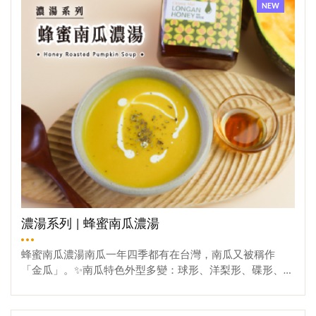
秤重與調配，直接用市售的「日正米鬆餅粉」來場超簡單
NEW
的無麩質料理吧！這款預拌粉最棒的是，黃金比例都幫你
配好了！只需要準備：雞蛋、水、食用油。沒錯，就是這
麼簡單，買一包回家，廚房小白也能秒變明星主廚！今日
挑戰目標： 煎出像麥X勞一樣，邊緣完美、厚度均勻的圓形
鬆餅！準備好你的平底鍋，我們開始吧！材料奶油蜂蜜米
鬆餅① 米鬆餅粉：一盒（300g)② 水：112cc③ 食用油：
56g④ 雞蛋：2顆⑤ 水果：準備自已喜歡的⑥ 蜂蜜：少許
⑦ 奶油：少許製作奶油蜂蜜米鬆餅 ① 把米鬆餅粉＋水＋
食用油＋雞蛋，全部攪拌均勻。② 將攪拌好的麵糊靜置4
分鐘。③ 平底鍋微熱，將麵糊裝進袋子裡(或擠花袋裡) 剪
一個口，用擠的方式擠到平底鍋上。④ 待熟後翻面，即可
獲得一枚漂亮又好吃的鬆餅!!蜜編提醒 ➊ 蜂蜜依照個人喜
好做添加，推薦使用百花蜜或特殊蜜(如：冬蜜、鵝掌柴蜜
等) 可以吃到特殊蜜的風味。➋ 若有鬆餅機，可將攪拌好的
濃湯系列 | 蜂蜜南瓜濃湯
麵糊直接放入鬆餅機中，整體製作會更簡單。➌ 小技巧：
用擠的方式把麵糊擠入鍋中，方可煎出圓形鬆餅。(可用塑
蜂蜜南瓜濃湯南瓜一年四季都有在台灣，南瓜又被稱作
膠袋剪一口，或是用擠花袋)➍ 若用平底鍋煎，需等一片熟
「金瓜」。✨南瓜特色外型多變：球形、洋梨形、碟形、輪
(變咖啡色後)再翻面。影音食譜食用好滋味 沒吃過米鬆餅的
胎形，色澤從橘黃、橘紅、墨綠，顏色多樣。營養豐富：
蜜友，推薦可以在家裡做做看，口感跟一般鬆餅不太一樣~
含有澱粉、維生素A、維生素B1、鉀、鎂等礦物質，補充能
觀看更多
推薦你一定要搭配奶油跟蜂蜜，這兩個真的是鬆餅的絕佳