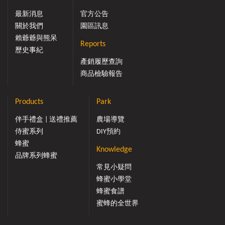
味也很讚。食用好滋味 簡單又美味，不管是烤還是煎，都
最新消息
官方公告
能輕鬆上手！✔ 烤箱料理 ? 零失敗，輕鬆搞定！✔ 平底鍋
關於我們
園區訊息
煎 ? 中小火慢煎，鎖住雞肉的嫩度，香氣更足！甜香交織的
賴爺爺與熊呆
雞胸肉，散發出的蒜香與淡淡蜜香，不需沾醬，單吃就夠
Reports
歷史事紀
味！適合✔ 減脂期 —— 低脂高蛋白，超有飽足感。✔ 外出
產銷履歷查詢
野餐 —— 盒裝帶走，開蓋秒吸睛，人人搶著吃！✔ 搭配沙
商品檢驗報告
拉 —— 營養又均衡。今年的賞櫻野餐，帶上這盒蒜香蜂蜜
奶油雞胸肉，讓你的野餐瞬間升級，健康美味一次滿足！
特別推薦：蜂蜜醋（當沙拉淋醬）低卡又美味，重點是無
Products
Park
添加，成分單純。野餐露營帶上，可當沙拉沾醬也可稀釋
飲用，一舉兩得～♥2025 早春甜蜜季♥→野餐露營組♥賴爺
伴手禮盒 | 送禮推薦
農場導覽
爺侍蜜 活動♥→1+1$ 672♥限量賴爺爺三入禮盒組♥→$699
侍蜜系列
DIY預約
超優質國產蜂蜜【門市地址】→ 54557南投縣埔里鎮枇杷里
蜂蜜
Knowledge
慈恩街99號【電話洽詢】→ 049-298-0851
品牌系列蜂蜜
常見小疑問
蜂蜜小學堂
蜂蜜食譜
蜜蜂的全世界