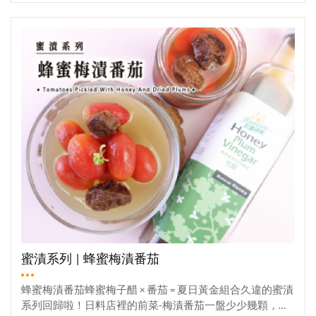
際水果做融合，讓蜜香不會太突出，也不至於隱身。影片
× 鮭魚 × 乳酪，每一口都是家的安心滋味。✅ 香濃滑順的乳
觀看更多
教學食用好滋味 這款水果雪酪冰品真的很簡單，重點是真
酪基底✅ 拌入自選堅果，口感更豐富!!✅ 淋上天然蜂蜜，提
材實料好吃的不得了!!! 你一定要試試夏天在家，有點儀式
味也提香~✅ 加入煙燻鮭魚，鹹香剛剛好！無論抹在貝果、
感，可以找個漂亮的杯子裝起來，上面放一點水果/堅果，
麵包、餅乾或做成早餐碗，都是零失敗的美味日常✨自己做
讓你一秒置身於網美冰品店，享受雪酪自由不是夢!!✔ 不需
最安心，無多餘添加、原料自己選，美味又療癒！趕快試
開火。✔ 適合親子共製，一起完成!!✔ 食材簡單，無任何添
試，甜鹹控，絕不能錯過的抹醬組合！材料【蜂蜜堅果抹
加物。✔ 單純的水果甜與蜂蜜甜，無其他糖添加。此款雪
醬】① 原味乳酪：半份② 希臘優格(無糖)：30-40g③ 蜂
酪加上牛奶也非常好喝，本次使用鳳梨和荔枝兩款夏季代
蜜：20g④ 堅果：少許【蜂蜜鮭魚乳酪抹醬】① 原味乳
表水果，芒果/百香果/蘋果等這些也都很適合做成水果雪酪
酪：半份② 希臘優格(無糖)：40g③ 蜂蜜：20g④ 煙燻鮭
~♥當期特惠♥→特價蜂蜜♥荔枝蜜♥→國產荔枝蜜 果香氣的
魚：2-4片⑤ 小黃瓜：半條⑥ 鹽巴：少許⑦ 黑胡椒粒：
蜂蜜【門市地址】→ 54557南投縣埔里鎮枇杷里慈恩街99號
少許⑧ 檸檬汁：15cc製作蜂蜜堅果抹醬 ① 將原味乳酪+希
【電話洽詢】→ 049-298-0851
臘優格+蜂蜜均勻攪拌。② 將堅果打碎，最後加入，完成
~。蜂蜜鮭魚乳酪抹醬 ① 將小黃瓜切圓片＋鹽巴使其脫
水。② 將脫水的小黃瓜洗去鹽巴。③ 將原味乳酪+希臘優
格+蜂蜜+鮭魚(切小）+脫水小黃瓜＋檸檬汁＋黑胡椒粒加
入，均勻攪拌，完成～蜜編提醒 ➊ 希臘優格可使抹醬更順
滑，可依據喜好做增減。➋ 蜂蜜多寡依據喜好做增減，喜
蜜漬系列 | 蜂蜜梅漬番茄
歡甜點的可多加。➌ 本次使用荔枝蜜。喜歡甜的可用龍眼
蜜，喜歡帶點香氣的就可以用百花蜜或咸豐草蜜~➍ 做完的
蜂蜜梅漬番茄蜂蜜梅子醋 × 番茄 = 夏日黃金組合久違的蜜漬
抹醬可裝罐保存，1-2天內吃完~➎ 蜂蜜鮭魚乳酪抹醬有加
系列回歸啦！日料店裡的前菜-梅漬番茄一盤少少幾顆，吃