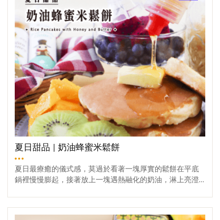
後再移除南瓜盅的鋁箔紙，繼續烤10分鐘。 【步驟三】最
喜歡用泰國龍眼蜜，烤出來的香氣實在太誘人④ 醬油 適量
後的上色，金黃的糖衣（依個人喜好，無需糖衣亦可食
⑤ 蠔油 適量調味料：① 黑胡椒粗粒② 綜合義大利香草
用）① 放涼冷藏2小時後，在表面平鋪撒上一層砂糖，開
③ 匈牙利紅椒粉④ 白芝麻⑤ 冰糖 少許備料【步驟一】食
噴槍炙燒，再放回冰箱冷藏15分鐘，讓糖衣變脆，即可享
材處理①先把小雞腿解凍，洗乾淨，瀝水(可用廚房紙巾稍
用。吸睛又簡單的南瓜蜂蜜布丁～快搬上萬聖節餐桌與家
擦拭)，再用刀在小雞腿的前後切兩刀方便入味。接著，倒
人小孩一起分享，收穫滿滿的喜悅和美味！
入以下的配料後再幫他們“按摩”以便更快入味。（醃製2-3
個小時即可）醃製配料：醬油、蠔油、黑胡椒粗粒、綜合
義大利香草、匈牙利紅椒粉、冰糖②把準備好的蜂蜜（20
g）加入約5ml的飲用水稀釋備用。【步驟二】準備入烤箱
咯！這次，找到去年中秋節還未用完的錫箔盤，把醃好的
雞小腿擺上去。烤箱180度預熱5分鐘後，再把雞小腿送入
烤箱。180度烤12分鐘，取出雞小腿的烤盤，把雞小腿翻
面，送進烤箱開火繼續烤12分鐘。【步驟三】要 色。香。
味 俱全,現在就來上色啦！從烤箱取出雞小腿，在小雞腿上
夏日甜品 | 奶油蜂蜜米鬆餅
刷層蜂蜜水，再送進烤箱烤6分鐘，再翻面烤6分鐘。聽著
油滋滋響，香味飄滿整個空間，聞著香味，口水都快流出
夏日最療癒的儀式感，莫過於看著一塊厚實的鬆餅在平底
來了！【步驟四】最後的點綴，就準備開動啦！烤好的小
鍋裡慢慢膨起，接著放上一塊遇熱融化的奶油，淋上亮澄
雞腿撒上熟芝麻後，再把烤好的時蔬一起擺盤，準備上桌
澄的蜂蜜……無論是早餐，還是窩在冷氣房裡的慵懶下午
咯~▲健康營養滿分又顏色鮮艷的烤小雞腿料理，只要簡單
茶，這口香甜，總能瞬間療癒身心！這幾年「無麩質、低
觀看更多
幾個步驟就可以輕鬆的做出來，各位快來嘗試看看！
敏感」風潮，讓米鬆餅成了最棒的選擇！今天不用繁複的