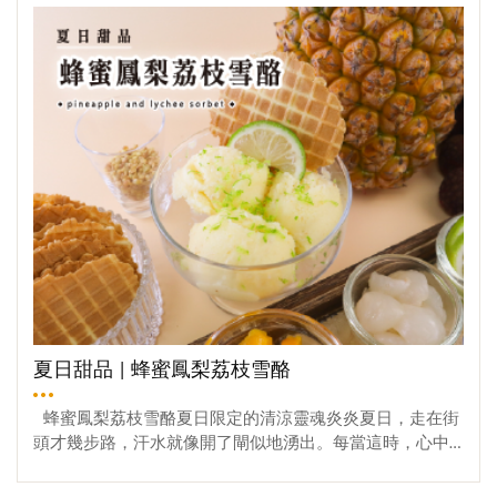
量又養生。產地分布：主要在花蓮與雲林以南，是台灣常
伴侶!!旁邊的水果依照喜愛做添加，一盤美味的米鬆餅，就
見的優質食材。✨ 多元吃法主食：原型食物之澱粉來源，
這樣誕生了~本次使用蜂蜜>>擠壓瓶蜂蜜
口感綿密。配菜：清蒸、炒菜都能帶出天然甘甜。甜點/湯
品：南瓜派、南瓜濃湯，秋冬必備的療癒美味。由於耐貯
存、方便運送，全年皆可見到南瓜的身影，尤其 3–10月是
盛產期!!今天就讓我們用這個國民食材，來製作一份道簡單
又常見的南瓜濃湯吧!!秋天晚上喝上一碗熱熱的濃湯暖心又
暖胃!!材料蜂蜜南瓜濃湯① 南瓜：1顆② 洋蔥：1顆③ 蒜
頭：3-5瓣④ 蜂蜜：少許⑤ 鹽巴：少許⑥ 高湯：300cc⑦
鮮奶：200ml⑧ 鮮奶油：30ml⑨ 橄欖油：少許⑩ 黑胡椒
粒：少許製作蜂蜜南瓜濃湯 ① 南瓜切塊、洋蔥切半，撒上
鹽巴、黑胡椒粒、橄欖油、蜂蜜，進入烤箱，烤25分鐘，
而後翻面再烤25分鐘。② 烤熟的南瓜去皮備用。③ 鍋中
加入少許橄欖油，倒入蒜末拌炒，而後把烤熟去皮的南
瓜、洋蔥加入鍋中。④ 倒入高湯+300cc的水，先煮滾後，
轉中小火慢燉25分鐘。⑤ 最後加入鹽巴調味，及牛奶和鮮
夏日甜品 | 蜂蜜鳳梨荔枝雪酪
奶油 (需充分攪拌)。⑥ 將鍋中的濃湯分批倒入果汁機中打
碎。⑦ 打碎後的濃湯過篩，最後加上少許鮮奶油和義式香
蜂蜜鳳梨荔枝雪酪夏日限定的清涼靈魂炎炎夏日，走在街
料粉就完成了!!南瓜去籽備用。烤之前加上調料和蜂蜜。影
頭才幾步路，汗水就像開了閘似地湧出。每當這時，心中
片教學蜜編提醒 ➊ 強烈建議一定要過篩，過篩後的濃湯會
總浮現一個念頭：「來點冰的吧！」我們總會被冰涼飲
變得細緻!!➋ 濃湯加入牛奶後，可小火攪拌，不要大滾，避
品、沁心冰品吸引目光，就這樣走進店裡，給自己一個小