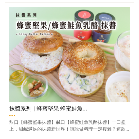
觀看更多
免油水分離。➌ 本次蜂蜜使用泰國龍眼蜜，甜度高，與南
小的慰藉。這次，不用外出、不用開火，你也能在家完成
瓜相搭很棒~➍ 濃湯加入鹽巴，可依據個人喜好做添加。食
一碗滿載台灣風味的冰涼甜品！我們選用當季的台灣鳳梨
用好滋味 濃湯做法有很多種，本次使用烤箱先把南瓜、洋
與荔枝，結合天然蜂蜜、無糖優格帶來的綿密清爽感，再
蔥烤熟，使用電鍋把南瓜蒸軟也可以!!南瓜濃湯在外面很常
加上一點點威士忌提香，大人味的雪酪風味就此誕生。讓
見，實際製作也不麻煩，假日有空不妨試試，非常適合秋
你在這個七月，不只消暑，更吃得健康。快跟著我們一起
天微涼夜晚，建議拿一塊麵包沾取濃湯一同享用~這道料理
動手做，享受一碗真材實料的水果雪酪吧！材料蜂蜜鳳梨
材料很簡單，全聯都買得到滿滿的營養與美味，日常的幸
荔枝雪酪① 鳳梨：520克② 荔枝：340克③ 檸檬：半顆
福就是那麼簡單，與家人朋友一起分享美食~♥2025 中秋節
④ 蜂蜜：40克⑤ 無糖優格：150克⑥ 威士忌酒：10cc裝
特惠♥→多款禮盒特惠，最低58折起♥2025全國國產蜂蜜評
飾品➊ 堅果➋ 翠翠➌ 小餅乾製作蜂蜜鳳梨荔枝雪酪 ① 將
鑑 得獎蜜上市♥→國產龍眼蜜頭等獎!!【門市地址】→ 5455
鳳梨削皮切塊，荔枝剝皮去核。② 而後將鳳梨和荔枝果肉
7南投縣埔里鎮枇杷里慈恩街99號【電話洽詢】→ 049-298-
拿去冷凍一小時。③ 一小時取之後，將鳳梨+荔枝+150克
0851
無糖優格+40克蜂蜜+半顆檸檬汁+10cc威士忌酒倒入果汁機
中，開啟果汁模式。④ 將全部東西打碎後，放入冷凍。⑤
冷凍6-8小時，就完成了!!雪酪與冰淇淋最大差異在於雪酪
不加鮮奶油，所以整體的熱量比較低之外，口感也比較像
冰沙~ 雪酪=清爽的水果冰，熱量較低。 冰淇淋=奶香濃
抹醬系列 | 蜂蜜堅果 蜂蜜鮭魚...
郁，口感順滑。蜜編提醒 ➊ 鳳梨和荔枝汁水豐富，切完後
建議先冷凍一小時。➋ 威士忌酒是提香目的，也可替換成
甜口【蜂蜜堅果抹醬】鹹口【蜂蜜鮭魚乳酪抹醬】一口塗
萊姆酒/清酒。➌ 後續的裝飾小物，可依據喜好添加。➍ 本
上，甜鹹滿足的抹醬新世界！誰說做料理一定複雜？這款
次使用荔枝蜜，此為今年新蜜，同時用荔枝蜜的果香與實
自製抹醬，只要幾樣食材，簡單攪拌就能完成✨蜂蜜 × 堅果