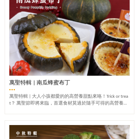
桂花成功小秘訣如何才能撞出零失敗的「蜂蜜薑汁撞
奶」：（a）建議鮮奶上升的溫度落在 75-85°C 為宜(此溫度
大約是邊緣有泡泡要往中間滾動的狀態)（b）薑汁與鮮奶的
比例，建議以1:10-1:12 為最適(薑汁比例多成品就會凝的更
漂亮，但切記薑味過重亦會影響該甜點的風味)（c）磨好的
薑汁務必稍攪拌均勻再倒入熱鮮奶(薑汁底下會有沉澱物類
白色粉末(蛋白酶)是甜點結凍的成功關鍵) 備料【步驟一】
食材處理 ① 老薑刷洗乾淨，切除外皮髒汙，取摩擦板把老
薑摩擦成泥狀 (薑皮可去亦可不去，隨個人喜好)② 將磨好
的薑泥倒入網篩過濾，用湯匙把薑泥裡的薑汁全壓榨出備
用【步驟二】暖滾滾的牛奶煮起來！① 鮮奶(約150-180ml)
倒入鍋中小火加熱 (加熱至大約75至85度)，若是直火加熱
切記持續攪拌避免鍋底燒焦② 煮鮮奶過程可以把壓榨好的
萬聖特輯 | 南瓜蜂蜜布丁
薑汁(約15ml) 稍微攪拌均勻後倒入容器備用③ 有溫度計的
可以直接擺入測量 ; 如用目測方式，煮到鍋邊鮮奶冒出小泡
萬聖特輯 | 大人小孩都愛的的高營養甜點來咯！Trick or trea
泡冒出白煙即可熄火，待5秒後再不疾不徐地把鮮奶倒入已
t？ 萬聖節即將來臨，首選食材莫過於隨手可得的高營養南
加入薑汁的容器中【步驟三】碰撞出口感順滑的冬天小甜
瓜啦~南瓜無論做成濃湯、沙拉還是甜點都非常地適合~這
點！① 倒好鮮奶後，切記千萬別移動它，需靜置約5-8分
一次，蜜小廚和大家分享用南瓜本身當模型，南瓜搭配蜂
觀看更多
鐘讓它結凍② 用湯匙置放在成品的表面上，湯匙沒有下沉,
蜜和簡單食材製作美味濃郁又超可愛的南瓜布丁~這是一道
完表示撞奶成功③ 最後可依個人喜好添加蜂蜜、桂花、枸
即使是甜點初學者也能輕鬆做出的萬聖節點心，快來準備
杞，即可享用(蜜編也會撒上黑芝麻粉/蜜紅豆，嘗試不一樣
食材，動手來試做！材料食材：① 雞蛋-2顆② 栗子南瓜 -