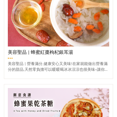
美容聖品 | 蜂蜜紅棗枸杞銀耳湯
美容聖品 | 營養滿分,健康安心又美味!在家就能做出營養滿
分的甜品,天然零負擔可以暖暖喝冰冰涼涼也很美味~讓你日
常保養水噹噹✨✨一起來準備食材囉gogo!材料食材：① 銀
耳 :1朵② 枸杞 : 約50g③ 紅棗 : 約5-10顆④ 蜂蜜 : 適量⑤
觀看更多
冰糖 : 100g備料【步驟一】食材處理 ① 銀耳撕成小塊泡水
配用 (若使用乾燥白木耳需先泡水 0.5-1 小時） ② 將紅棗去
籽切半備用【步驟二】慢火熬煮~① 裝一鍋水煮滾,比例
為 銀耳1 : 水8 ② 水滾後放入白木耳,蓋上鍋蓋沸騰50分鐘
③ 接著放入備料好的紅棗攪拌均勻,轉至小火繼續熬煮約20
分鐘【步驟三】快出鍋啦~① 20分鐘後加入冰糖/枸杞,攪拌