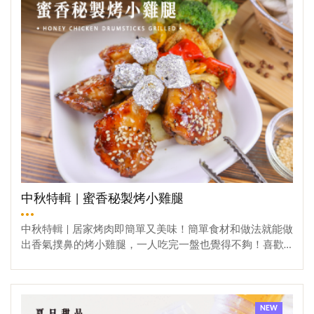
的風味)▲建議趁熱食用才能吃到香甜嫩滑，就像一碗牛奶
1顆 *選擇用香甜、口感綿密的栗子南瓜，體積也剛好，很
豆腐的「蜂蜜薑汁撞奶」 大家快來試做，這絕對是一道冬
適合拿來烤南瓜布丁 ③ 鮮奶 - 120ml④ 鮮奶油 - 60ml⑤
天不可缺少的禦寒甜品！
蜂蜜 -50g *用蜂蜜替代砂糖更健康！這次選擇用烏桕蜂蜜，
淡淡棉花糖的香氣搭配南瓜的香氣-絕配啦！備料【步驟
一】食材處理①這次的南瓜蜂蜜布丁是內餡料連皮一起烹
調食用，所以務必將南瓜外皮刷乾淨，再擦拭備用。②接
著再用食物保鮮膜把南瓜包2-3層微波約 8-10分鐘 / 若沒有
微波爐，亦可試用電鍋蒸熟。微波/電鍋蒸熟時間和南瓜大
小厚度有關<確保南瓜熟度剛好> 【步驟二】製作內餡(奶蛋
液)過程①取出蒸熟的南瓜待降溫後，從頭頂約1/5切開，
去除南瓜籽並挖出南瓜肉，保留約1公分的厚度，形成南瓜
盅當模型。②將挖出的南瓜肉搗碎過篩成南瓜泥備用；接
著就可以開始準備奶蛋液的部分了！③把2顆全雞蛋打入容
中秋特輯 | 蜜香秘製烤小雞腿
器內攪拌；接著倒入鮮奶、鮮奶油、蜂蜜混合。最後加入
南瓜泥攪拌均勻，形成南瓜奶蛋液。南瓜泥用得越多，口
中秋特輯 | 居家烤肉即簡單又美味！簡單食材和做法就能做
感越綿密和扎實;用的越少，口感較軟嫩④ 將南瓜奶蛋液過
出香氣撲鼻的烤小雞腿，一人吃完一盤也覺得不夠！喜歡
篩，最後再倒入南瓜盅且不填滿，保留蛋液在烤的過程中
吃烤肉又不喜歡油煙味的，這個食譜絕對要收藏~先來介紹
有膨脹的空間。 建議南瓜奶蛋液過篩2次，烤出來的成品布
食材，快步備料去~材料食材：① 小雞腿 *選擇用小雞腿
觀看更多
丁內餡即有滑嫩的口感⑤ 180°C預熱烤箱，南瓜盅輕輕蓋
肉，肉質鮮嫩，營養價值也很高，老少佳宜② 時蔬 *可以
上鋁箔紙(不貼緊)烤30-35分鐘（確保沒有液體流動），最
準備一些時蔬烤一烤做搭配，營養up!!!③ 蜂蜜 20g *個人
NEW