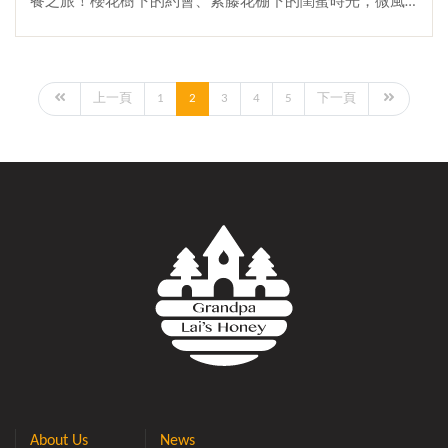
蜜使用荔枝蜜。➍ 建議番茄泡在醬汁裡，2天以上味道最
餐之旅！櫻花樹下的約會、紫藤花棚下的閨蜜時光，微風
佳。不足兩天味道偏淡。食用好滋味 這款蜂蜜梅漬番茄適
吹拂，陽光灑落，怎麼能少了美食的點綴呢？！野餐時，
合當開胃菜與沙拉配菜，夏天吃沙拉夾幾顆出來配，除了
你是哪一類✔ 美式賣場大採購派？！✔ 三五好友，各自準
顏色好看之外，也非常好吃!!✔ 簡單製作。✔ 適合親子，一
備一道拿手菜派？！今天推薦一道超簡單卻非常美味的雞
起完成!!✔ 做好的蜂蜜梅漬番茄可裝罐與朋友分享。別忘了
肉料理——蒜香蜂蜜奶油雞胸肉！蒜香與蜜香交織，完美平
上一頁
1
2
3
4
5
下一頁
醬汁千萬別浪費，加入冰塊和氣泡水就是好喝的醋飲!! 真的
衡風味！這次野餐，換你當主廚！準備好餐盒，約好朋
非常好喝。右邊這杯就是醬汁加上冰塊與氣泡水製作而成
友，試試這道料理吧～材料蒜香蜂蜜奶油雞胸肉① 蒜頭：
的蜂蜜梅醋飲!!!一次料理，雙重享受，可以吃到 蜂蜜梅漬
10-12顆② 生菜：一碗③ 無鹽奶油④ 味醂⑤ 去皮雞胸
番茄之外，番茄汁玩，醬汁還能當醋飲喝可謂是完成不浪
肉：2~3片⑥ 醬油⑦ 黑胡椒粒⑧ 薑片⑨ 蜂蜜⑩ 鹽巴配
費!!♥2025 中秋節特惠♥→多款禮盒特惠，最低58折起♥202
菜➊ 檸檬➋ 洋蔥➌ 小黃瓜➍ 玉米筍➎ 小番茄製作蒜香蜂蜜
5全國國產蜂蜜評鑑 得獎蜜上市♥→國產龍眼蜜頭等獎!!♥宏
奶油雞胸肉 ① 將雞胸肉、蒜頭、薑片、醬油、味醂、鹽
基蜂蜜-蜂蜜醋、蜂蜜梅子醋 ♥→特選頂級蜂蜜發酵醞釀熟
巴、黑胡椒粒、蜂蜜，一起放入鍋中。② 均勻地把醬料和
成 【門市地址】→ 54557南投縣埔里鎮枇杷里慈恩街99號
雞胸肉混合在一起（馬殺雞）。③ 醃製15-20分鐘。④ 烤
【電話洽詢】→ 049-298-0851
盤上鋪上烘焙紙，洋蔥當底，放上雞胸肉，鋪上喜歡的蔬
菜。⑤ 最後淋上些許蜂蜜及放上無鹽奶油，而後把烘焙紙
四邊包起來。⑥ 放入烤箱，180度烤20分鐘。烤好後就完
成啦～影片教學蜜編提醒 ➊ 用烤箱烤雞胸肉非常簡單，切
記出爐時燙手。➋ 雞胸肉也可替換成雞腿肉。➌ 除了使用
烤箱之外，也可以用煎的，若用煎的，下鍋前建議兩面沾
點太白粉。➍ 本次使用咸豐草蜜，此為今年春天新蜜～➎
About Us
News
配菜可依據自己喜好做更換。➏ 雞肉上淋上一點檸檬汁風