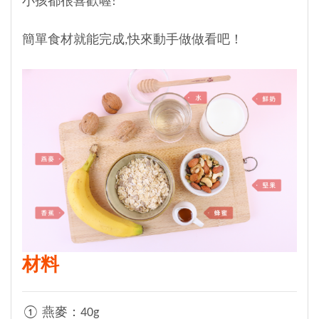
小孩都很喜歡喔!
簡單食材就能完成,
快來動手做做看
吧！
材料
① 燕麥：40g