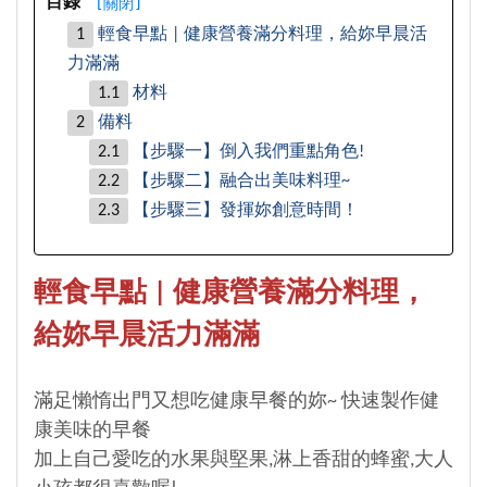
[
關閉
]
目錄
輕食早點 | 健康營養滿分料理，給妳早晨活
力滿滿
材料
備料
【步驟一】倒入我們重點角色!
【步驟二】融合出美味料理~
【步驟三】發揮妳創意時間！
輕食早點 | 健康營養滿分料理
，
給妳早晨活力滿滿
滿足懶惰出門又想吃健康早餐的妳~ 快速製作健
康美味的早餐
加上自己愛吃的水果與堅果,淋上香甜的蜂蜜,大人