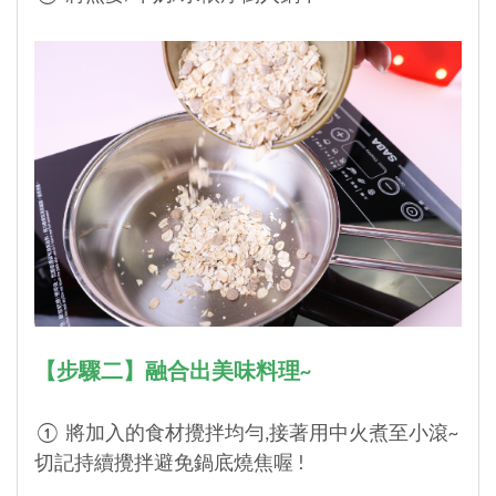
【步驟二】融合出美味料理~
① 將加入的食材攪拌均勻,接著用中火煮至小滾~
切記持續攪拌避免鍋底燒焦喔 !