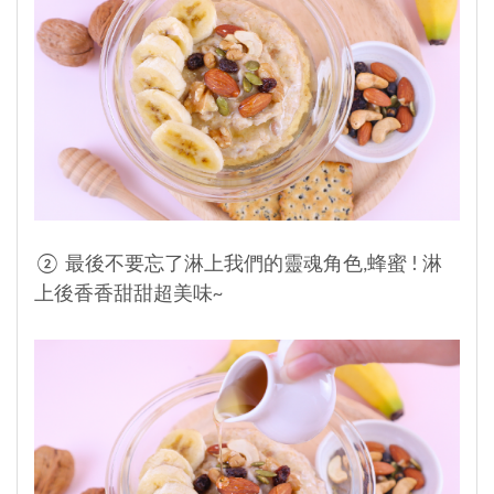
② 最後不要忘了淋上我們的靈魂角色,蜂蜜 ! 淋
上後香香甜甜超美味~