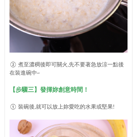
② 煮至濃稠後即可關火,先不要著急放涼一點後
在裝進碗中~
【步驟三】發揮妳創意時間！
① 裝碗後,就可以放上妳愛吃的水果或堅果!