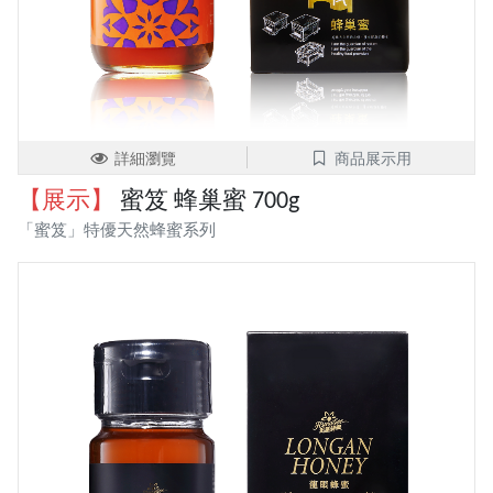
詳細瀏覽
商品展示用
【展示】
蜜笈 蜂巢蜜 700g
「蜜笈」特優天然蜂蜜系列