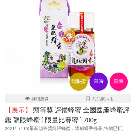
龍眼蜜
限時
限量
詳細瀏覽
商品展示用
【展示】
頭等獎 評鑑蜂蜜 全國國產蜂蜜評
鑑 龍眼蜂蜜 [ 限量比賽蜜 ] 700g
2021年(110)最新頭等獎龍眼蜂蜜，濃郁綢香極品[售價已折]