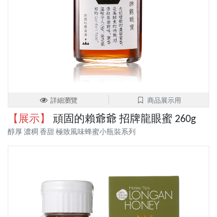
詳細瀏覽
商品展示用
【展示】
頑固的賴爺爺 招牌龍眼蜜 260g
醇厚 濃稠 香甜 極致風味蜂蜜小瓶裝系列