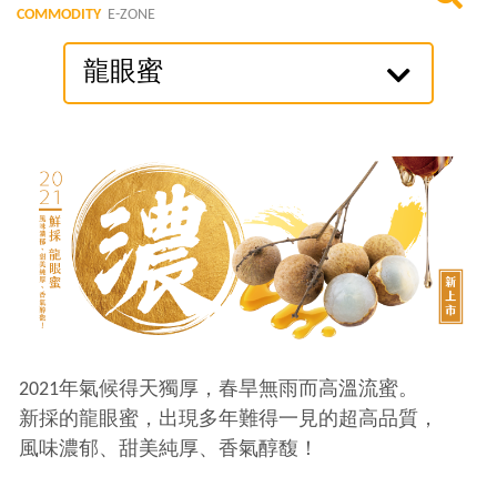
COMMODITY
E-ZONE
龍眼蜜
2021年氣候得天獨厚，春旱無雨而高溫流蜜。
新採的龍眼蜜，出現多年難得一見的超高品質，
風味濃郁、甜美純厚、香氣醇馥！