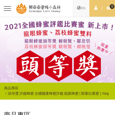
0
會員中心
購
EN
商品專區
頭等獎 評鑑蜂蜜 全國國產蜂蜜評鑑 龍眼蜂蜜 [ 限量比賽蜜 ] 700g