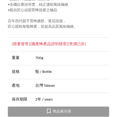
•全國比賽頭等獎，純正濃郁風味極緻
•親自匠心頑固育蜂採蜜之極品
百年四代親手育蜂擴群、逐花採擷，
匠心固執每瓶蜂蜜，皆超高品質風味極緻。
[限量發售][國產蜂產品證明標章][售價已折]
重量
700g
規格
瓶 / Bottle
產地
台灣 Taiwan
保存期限
2年 / years
商品展示用