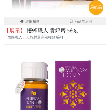
易結晶
詳細瀏覽
商品展示用
【展示】
悟蜂職人 貴妃蜜 560g
「悟蜂職人」天然封蓋完熟極致系列