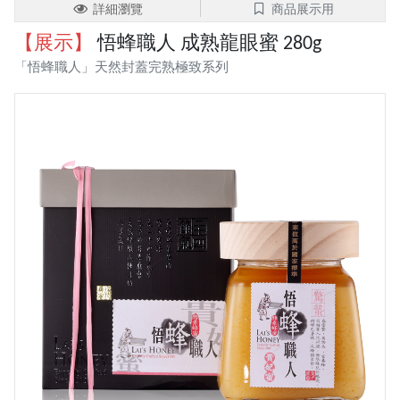
詳細瀏覽
商品展示用
【展示】
悟蜂職人 成熟龍眼蜜 280g
「悟蜂職人」天然封蓋完熟極致系列