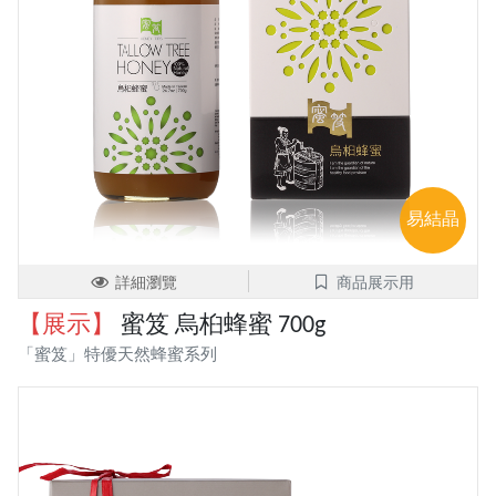
易結晶
詳細瀏覽
商品展示用
【展示】
蜜笈 烏桕蜂蜜 700g
「蜜笈」特優天然蜂蜜系列