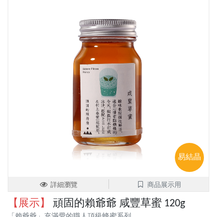
易結晶
詳細瀏覽
商品展示用
【展示】
頑固的賴爺爺 咸豐草蜜 120g
「賴爺爺」充滿愛的職人頂級蜂蜜系列