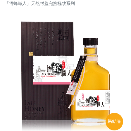
「悟蜂職人」天然封蓋完熟極致系列
易結晶