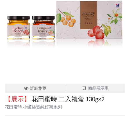
詳細瀏覽
商品展示用
【展示】
花田蜜時 二入禮盒 130g×2
花田蜜時 小罐裝質純好蜜系列