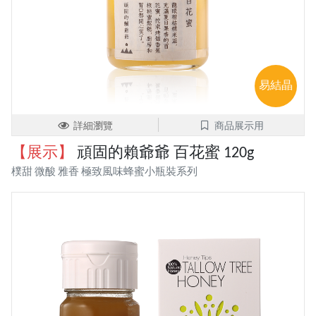
易結晶
詳細瀏覽
商品展示用
【展示】
頑固的賴爺爺 百花蜜 120g
樸甜 微酸 雅香 極致風味蜂蜜小瓶裝系列