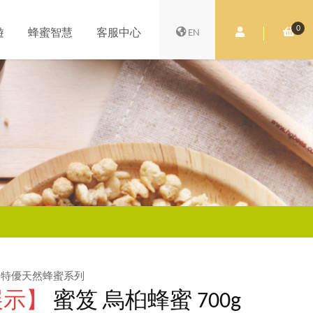
0
會員中心
購
遊
蜂蜜智慧
客服中心
EN
」特優天然蜂蜜系列
展示】
蜜笈 烏桕蜂蜜 700g