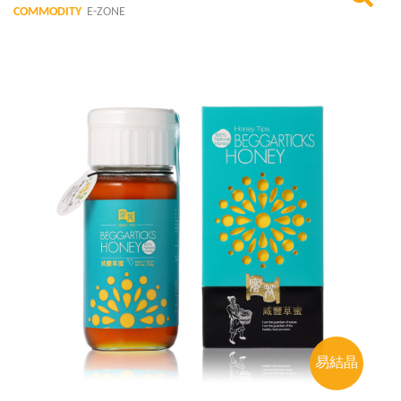
COMMODITY
E-ZONE
易結晶