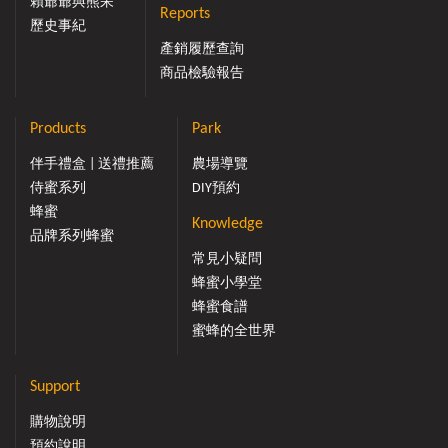
賴爺爺與熊呆
Reports
歷史事紀
產銷履歷查詢
商品檢驗報告
Products
Park
伴手禮盒 | 送禮推薦
農場導覽
侍蜜系列
DIY預約
蜂蜜
Knowledge
品牌系列蜂蜜
常見小疑問
蜂蜜小學堂
蜂蜜食譜
蜜蜂的全世界
Support
購物說明
預約說明