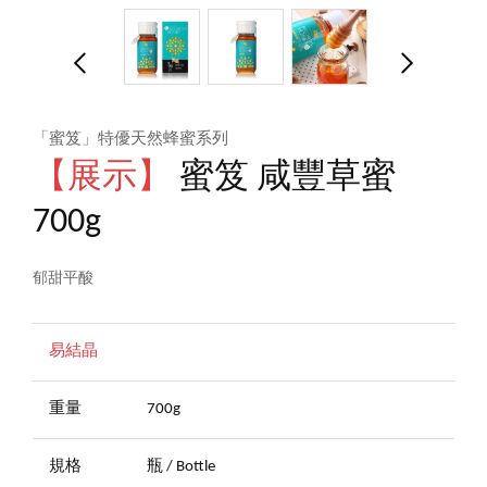
「蜜笈」特優天然蜂蜜系列
【展示】
蜜笈 咸豐草蜜
700g
郁甜平酸
易結晶
重量
700g
規格
瓶 / Bottle