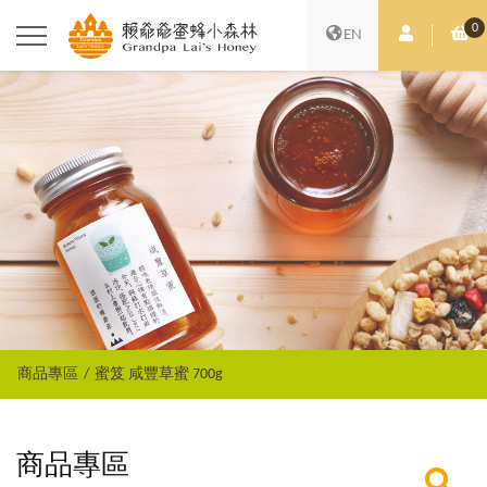
0
會員中心
購
EN
商品專區
蜜笈 咸豐草蜜 700g
商品專區