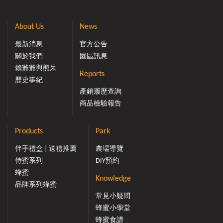
About Us
News
最新消息
官方公告
關於我們
園區訊息
賴爺爺與熊呆
Reports
歷史事紀
產銷履歷查詢
商品檢驗報告
Products
Park
伴手禮盒 | 送禮推薦
農場導覽
侍蜜系列
DIY預約
蜂蜜
Knowledge
品牌系列蜂蜜
常見小疑問
蜂蜜小學堂
蜂蜜食譜