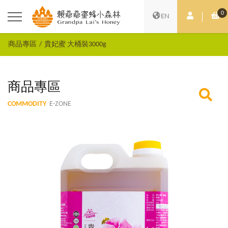
0
會員中心
購
EN
商品專區
貴妃蜜 大桶裝3000g
商品專區
COMMODITY
E-ZONE