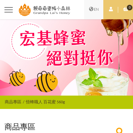
0
會員中心
購
EN
商品專區
悟蜂職人 百花蜜 560g
商品專區