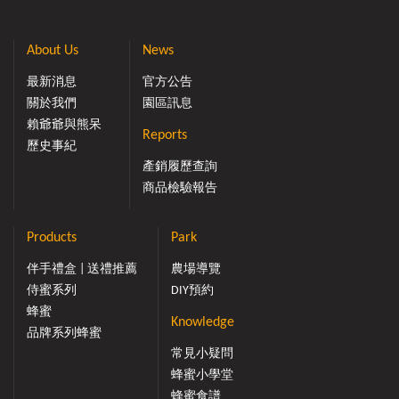
About Us
News
最新消息
官方公告
關於我們
園區訊息
賴爺爺與熊呆
Reports
歷史事紀
產銷履歷查詢
商品檢驗報告
Products
Park
伴手禮盒 | 送禮推薦
農場導覽
侍蜜系列
DIY預約
蜂蜜
Knowledge
品牌系列蜂蜜
常見小疑問
蜂蜜小學堂
蜂蜜食譜