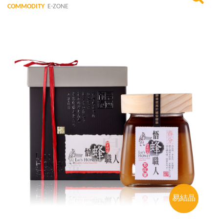
COMMODITY
E-ZONE
易結晶