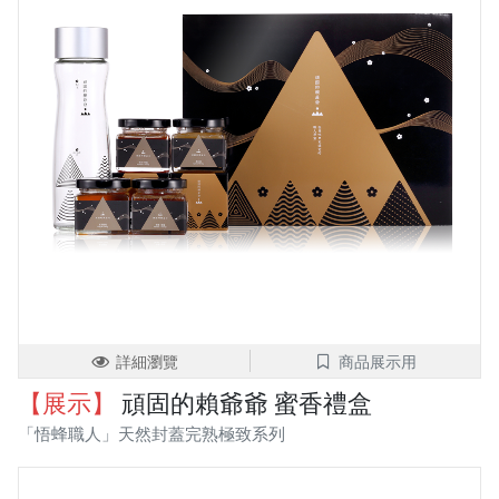
詳細瀏覽
商品展示用
【展示】
頑固的賴爺爺 蜜香禮盒
「悟蜂職人」天然封蓋完熟極致系列