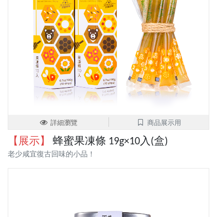
詳細瀏覽
商品展示用
【展示】
蜂蜜果凍條 19g×10入(盒)
老少咸宜復古回味的小品！