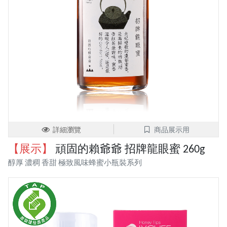
詳細瀏覽
商品展示用
【展示】
頑固的賴爺爺 招牌龍眼蜜 260g
醇厚 濃稠 香甜 極致風味蜂蜜小瓶裝系列