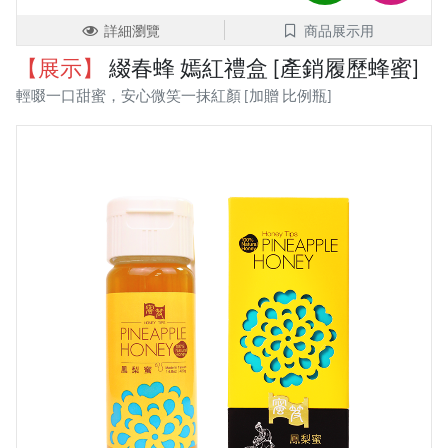
詳細瀏覽
商品展示用
【展示】
綴春蜂 嫣紅禮盒 [產銷履歷蜂蜜]
輕啜一口甜蜜，安心微笑一抹紅顏 [加贈 比例瓶]