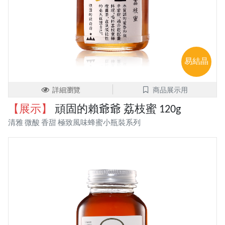
易結晶
詳細瀏覽
商品展示用
【展示】
頑固的賴爺爺 荔枝蜜 120g
清雅 微酸 香甜 極致風味蜂蜜小瓶裝系列