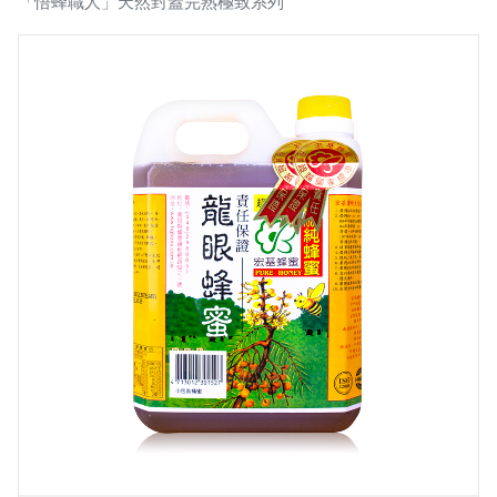
「悟蜂職人」天然封蓋完熟極致系列