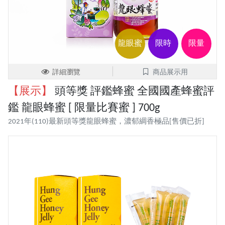
龍眼蜜
限時
限量
詳細瀏覽
商品展示用
【展示】
頭等獎 評鑑蜂蜜 全國國產蜂蜜評
鑑 龍眼蜂蜜 [ 限量比賽蜜 ] 700g
2021年(110)最新頭等獎龍眼蜂蜜，濃郁綢香極品[售價已折]