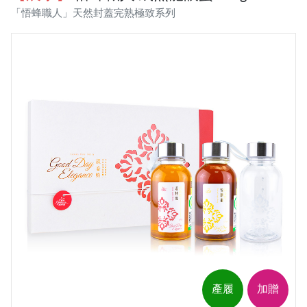
「悟蜂職人」天然封蓋完熟極致系列
產履
加贈