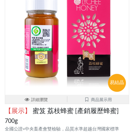
易結晶
詳細瀏覽
商品展示用
【展示】
蜜笈 荔枝蜂蜜 [產銷履歷蜂蜜]
700g
全國公證+中央畜產會雙檢驗，品質水準超越台灣國家標準