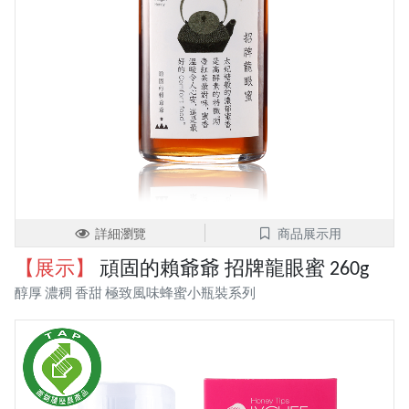
詳細瀏覽
商品展示用
【展示】
頑固的賴爺爺 招牌龍眼蜜 260g
醇厚 濃稠 香甜 極致風味蜂蜜小瓶裝系列