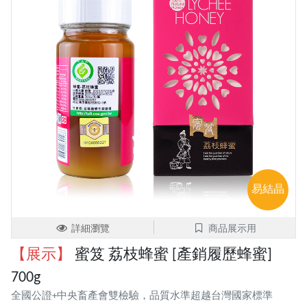
易結晶
詳細瀏覽
商品展示用
【展示】
蜜笈 荔枝蜂蜜 [產銷履歷蜂蜜]
700g
全國公證+中央畜產會雙檢驗，品質水準超越台灣國家標準