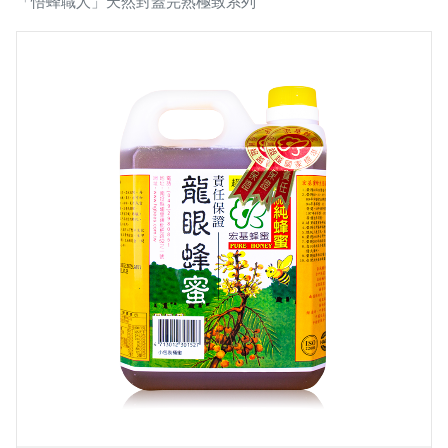
「悟蜂職人」天然封蓋完熟極致系列