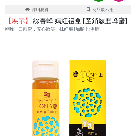
詳細瀏覽
商品展示用
【展示】
綴春蜂 嫣紅禮盒 [產銷履歷蜂蜜]
輕啜一口甜蜜，安心微笑一抹紅顏 [加贈 比例瓶]