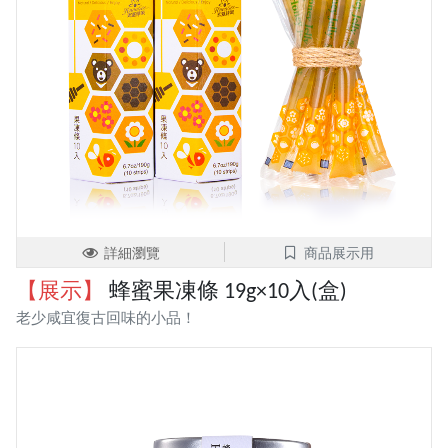
詳細瀏覽
商品展示用
【展示】
蜂蜜果凍條 19g×10入(盒)
老少咸宜復古回味的小品！