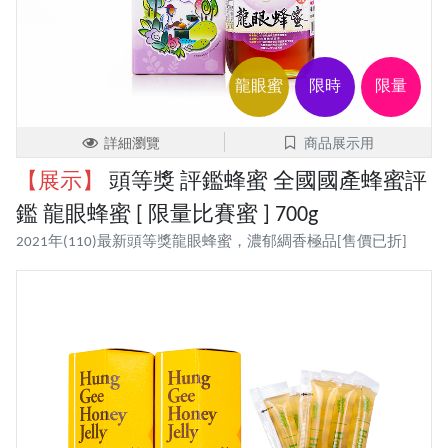
龍眼蜜
限時
限量
詳細瀏覽
商品展示用
【展示】
頭等獎 評鑑蜂蜜 全國國產蜂蜜評
鑑 龍眼蜂蜜 [ 限量比賽蜜 ] 700g
2021年(110)最新頭等獎龍眼蜂蜜，濃郁綢香極品[售價已折]