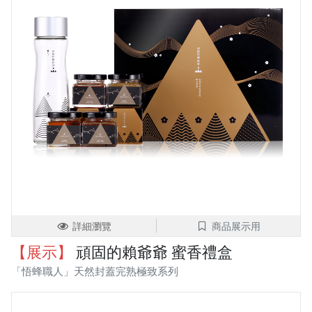
詳細瀏覽
商品展示用
【展示】
頑固的賴爺爺 蜜香禮盒
「悟蜂職人」天然封蓋完熟極致系列