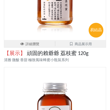
易結晶
詳細瀏覽
商品展示用
【展示】
頑固的賴爺爺 荔枝蜜 120g
清雅 微酸 香甜 極致風味蜂蜜小瓶裝系列