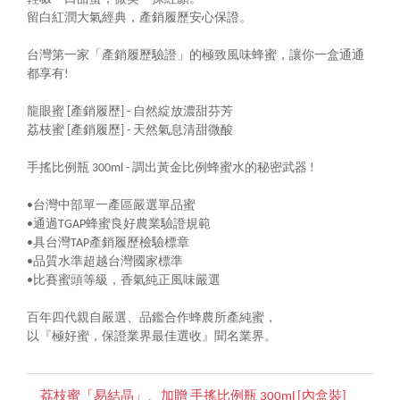
留白紅潤大氣經典，產銷履歷安心保證。
台灣第一家「產銷履歷驗證」的極致風味蜂蜜，讓你一盒通通
都享有!
龍眼蜜 [產銷履歷] - 自然綻放濃甜芬芳
荔枝蜜 [產銷履歷] - 天然氣息清甜微酸
手搖比例瓶 300ml - 調出黃金比例蜂蜜水的秘密武器 !
•台灣中部單一產區嚴選單品蜜
•通過TGAP蜂蜜良好農業驗證規範
•具台灣TAP產銷履歷檢驗標章
•品質水準超越台灣國家標準
•比賽蜜頭等級，香氣純正風味嚴選
百年四代親自嚴選、品鑑合作蜂農所產純蜜，
以『極好蜜，保證業界最佳選收』聞名業界。
荔枝蜜「易結晶」、加贈 手搖比例瓶 300ml [內盒裝]