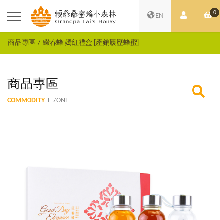
0
會員中心
購
EN
商品專區
綴春蜂 嫣紅禮盒 [產銷履歷蜂蜜]
商品專區
COMMODITY
E-ZONE