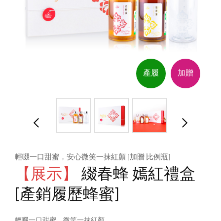
產履
加贈
輕啜一口甜蜜，安心微笑一抹紅顏 [加贈 比例瓶]
【展示】
綴春蜂 嫣紅禮盒
[產銷履歷蜂蜜]
輕啜一口甜蜜，微笑一抹紅顏。