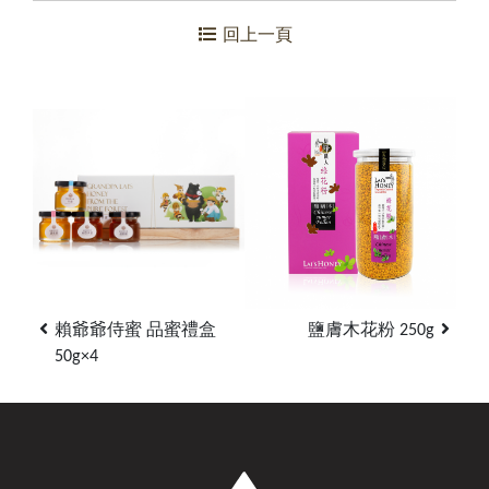
回上一頁
賴爺爺侍蜜 品蜜禮盒
鹽膚木花粉 250g
50g×4