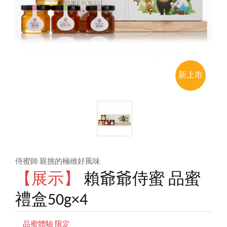
新上市
侍蜜師 親挑的極緻好風味
【展示】
賴爺爺侍蜜 品蜜
禮盒50g×4
品蜜體驗 限定