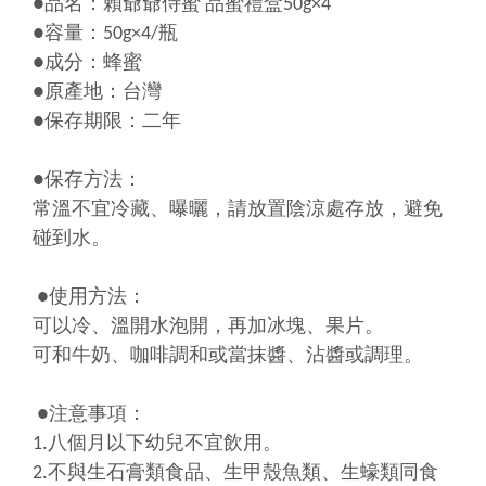
●品名：賴爺爺侍蜜 品蜜禮盒50g×4
●容量：50g×4/瓶
●成分：蜂蜜
●原產地：台灣
●保存期限：二年
●保存方法：
常溫不宜冷藏、曝曬，請放置陰涼處存放，避免
碰到水。
●使用方法：
可以冷、溫開水泡開，再加冰塊、果片。
可和牛奶、咖啡調和或當抹醬、沾醬或調理。
●注意事項：
1.八個月以下幼兒不宜飲用。
2.不與生石膏類食品、生甲殼魚類、生蠔類同食