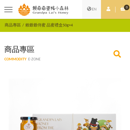
0
會員中心
購
EN
商品專區
賴爺爺侍蜜 品蜜禮盒50g×4
商品專區
COMMODITY
E-ZONE