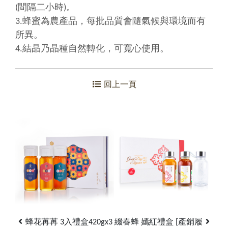
(間隔二小時)。
3.蜂蜜為農產品，每批品質會隨氣候與環境而有
所異。
4.結晶乃晶種自然轉化，可寬心使用。
回上一頁
蜂花苒苒 3入禮盒420gx3
綴春蜂 嫣紅禮盒 [產銷履