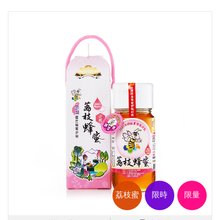
荔枝蜜
限時
限量