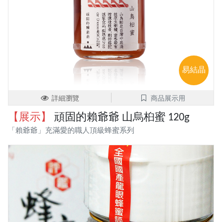
易結晶
詳細瀏覽
商品展示用
【展示】
頑固的賴爺爺 山烏桕蜜 120g
「賴爺爺」充滿愛的職人頂級蜂蜜系列