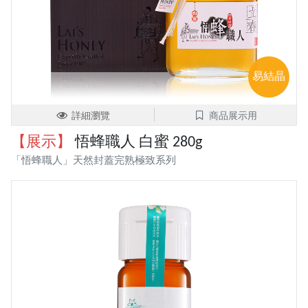
易結晶
詳細瀏覽
商品展示用
【展示】
悟蜂職人 白蜜 280g
「悟蜂職人」天然封蓋完熟極致系列