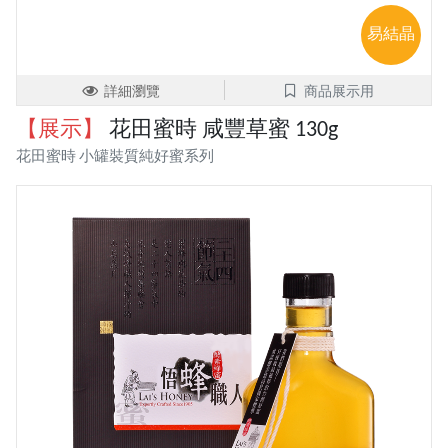
易結晶
詳細瀏覽
商品展示用
【展示】
花田蜜時 咸豐草蜜 130g
花田蜜時 小罐裝質純好蜜系列