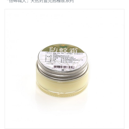
「悟蜂職人」天然封蓋完熟極致系列