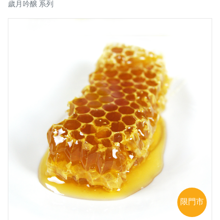
歲月吟醸 系列
限門市