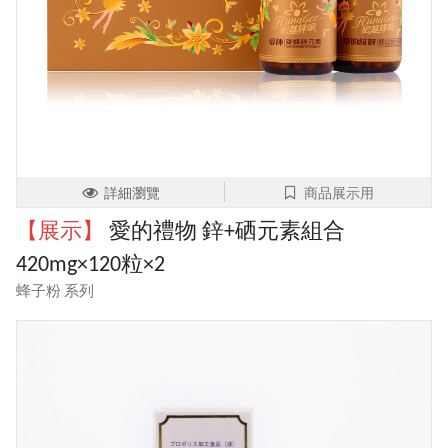
詳細瀏覽
商品展示用
【展示】
愛的禮物 鋅+硒元素組合
420mg×120粒×2
蜂子粉 系列