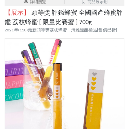
詳細瀏覽
商品展示用
【展示】
頭等獎 評鑑蜂蜜 全國國產蜂蜜評
鑑 荔枝蜂蜜 [ 限量比賽蜜 ] 700g
2021年(110)最新頭等獎荔枝蜂蜜，清雅馥酸極品[售價已折]