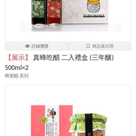
詳細瀏覽
商品展示用
【展示】
真蜂吃醋 二入禮盒 (三年釀)
500ml×2
蜂蜜醋 系列