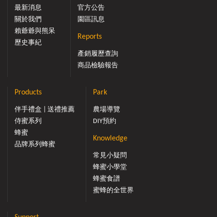
最新消息
官方公告
關於我們
園區訊息
賴爺爺與熊呆
Reports
歷史事紀
產銷履歷查詢
商品檢驗報告
Products
Park
伴手禮盒 | 送禮推薦
農場導覽
侍蜜系列
DIY預約
蜂蜜
Knowledge
品牌系列蜂蜜
常見小疑問
蜂蜜小學堂
蜂蜜食譜
蜜蜂的全世界