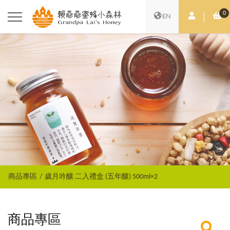
0
會員中心
購
EN
商品專區
歲月吟釀 二入禮盒 (五年釀) 500ml×2
商品專區