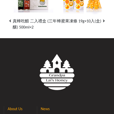
真蜂吃醋 二入禮盒 (三年
蜂蜜果凍條 19g×10入(盒)
釀) 500ml×2
About Us
News