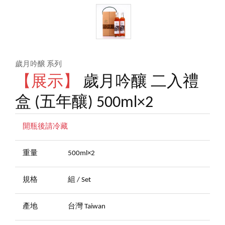
歲月吟醸 系列
【展示】
歲月吟釀 二入禮
盒 (五年釀) 500ml×2
開瓶後請冷藏
重量
500ml×2
規格
組 / Set
產地
台灣 Taiwan