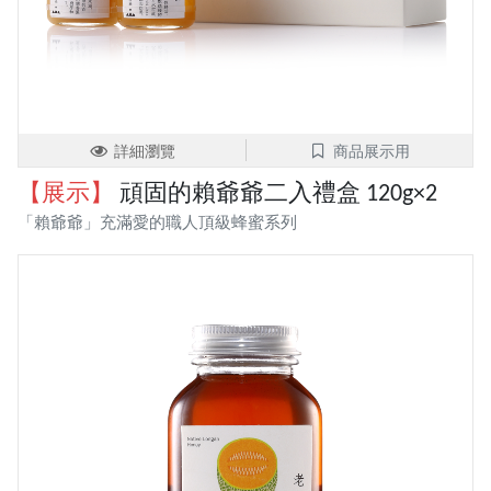
詳細瀏覽
商品展示用
【展示】
頑固的賴爺爺二入禮盒 120g×2
「賴爺爺」充滿愛的職人頂級蜂蜜系列