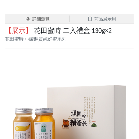
詳細瀏覽
商品展示用
【展示】
花田蜜時 二入禮盒 130g×2
花田蜜時 小罐裝質純好蜜系列