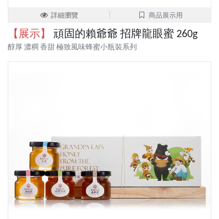
詳細瀏覽
商品展示用
【展示】
頑固的賴爺爺 招牌龍眼蜜 260g
醇厚 濃稠 香甜 極致風味蜂蜜小瓶裝系列