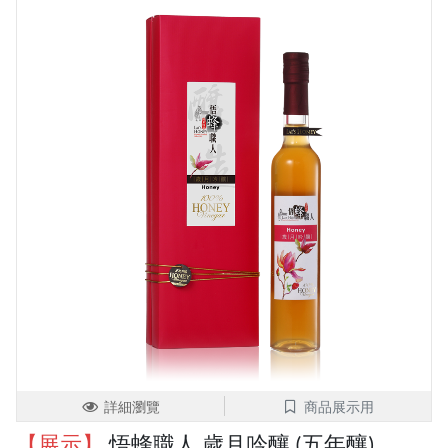
詳細瀏覽
商品展示用
【展示】
悟蜂職人 歲月吟釀 (五年釀)