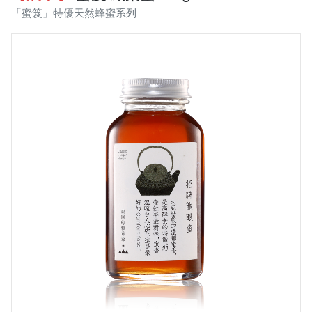
「蜜笈」特優天然蜂蜜系列