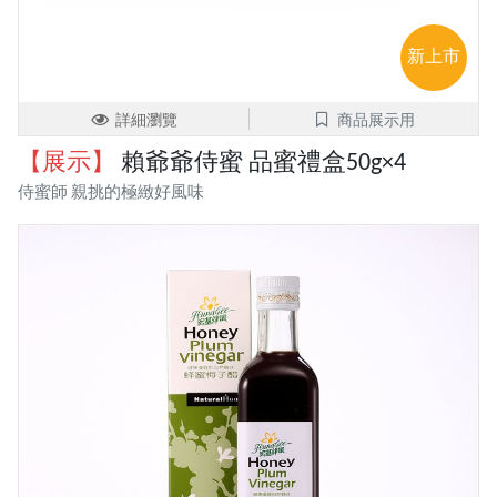
新上市
詳細瀏覽
商品展示用
【展示】
賴爺爺侍蜜 品蜜禮盒50g×4
侍蜜師 親挑的極緻好風味