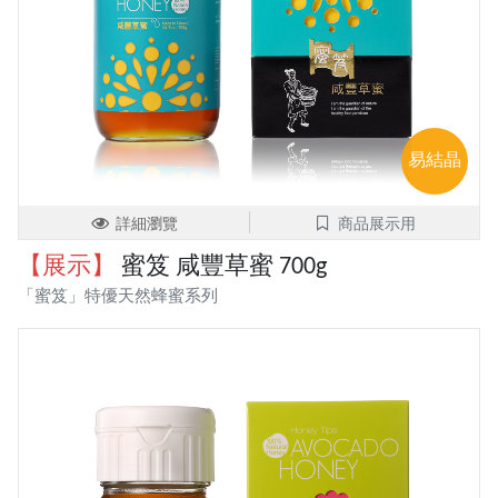
易結晶
詳細瀏覽
商品展示用
【展示】
蜜笈 咸豐草蜜 700g
「蜜笈」特優天然蜂蜜系列