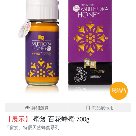
易結晶
詳細瀏覽
商品展示用
【展示】
蜜笈 百花蜂蜜 700g
「蜜笈」特優天然蜂蜜系列