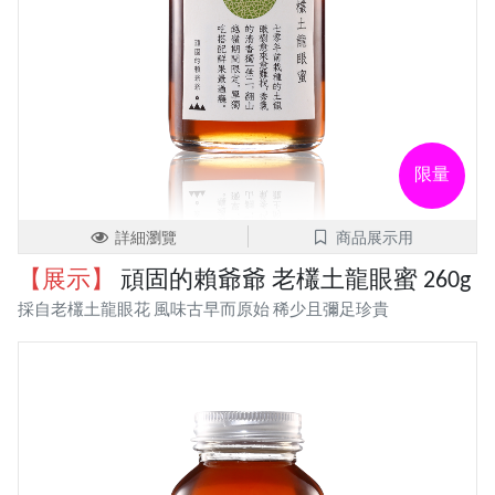
限量
詳細瀏覽
商品展示用
【展示】
頑固的賴爺爺 老欉土龍眼蜜 260g
採自老欉土龍眼花 風味古早而原始 稀少且彌足珍貴