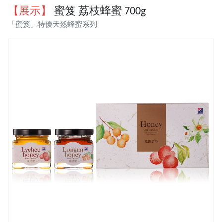
【展示】
蜜笈 荔枝蜂蜜 700g
「蜜笈」特優天然蜂蜜系列