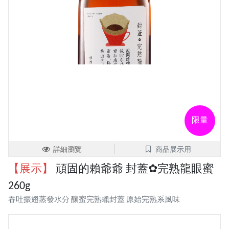
限量
詳細瀏覽
商品展示用
【展示】
頑固的賴爺爺 封蓋✿完熟龍眼蜜
260g
吞吐振翅蒸發水分 釀蜜完熟蠟封蓋 原始完熟系風味