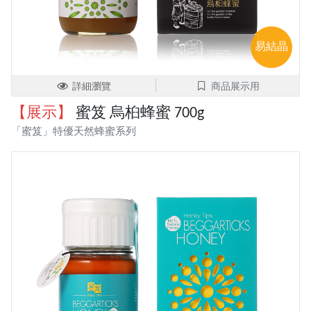
易結晶
詳細瀏覽
商品展示用
【展示】
蜜笈 烏桕蜂蜜 700g
「蜜笈」特優天然蜂蜜系列