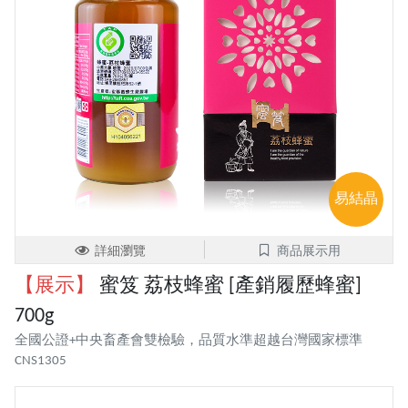
易結晶
詳細瀏覽
商品展示用
【展示】
蜜笈 荔枝蜂蜜 [產銷履歷蜂蜜]
700g
全國公證+中央畜產會雙檢驗，品質水準超越台灣國家標準
CNS1305