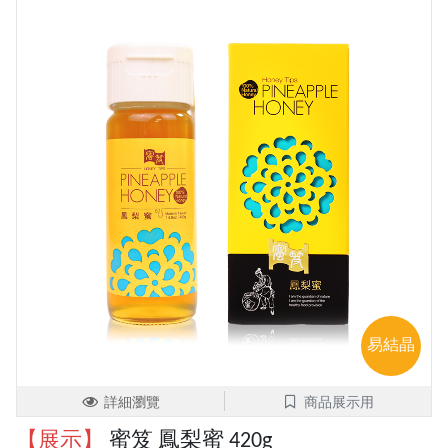
易結晶
詳細瀏覽
商品展示用
【展示】
蜜笈 鳳梨蜜 420g