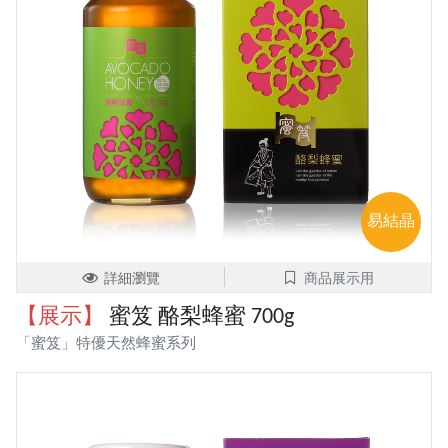
易結晶
詳細瀏覽
商品展示用
【展示】
蜜笈 酪梨蜂蜜 700g
「蜜笈」特優天然蜂蜜系列