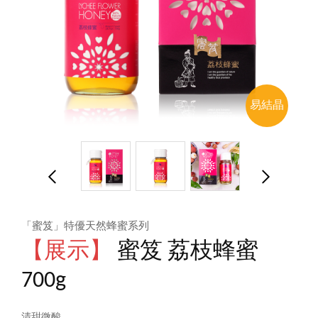
易結晶
「蜜笈」特優天然蜂蜜系列
【展示】
蜜笈 荔枝蜂蜜
700g
清甜微酸