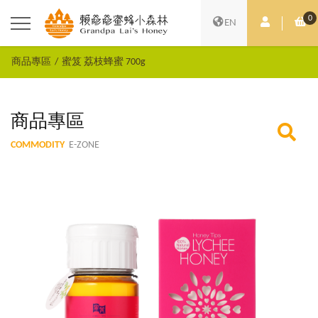
0
會員中心
購
EN
商品專區
蜜笈 荔枝蜂蜜 700g
商品專區
COMMODITY
E-ZONE