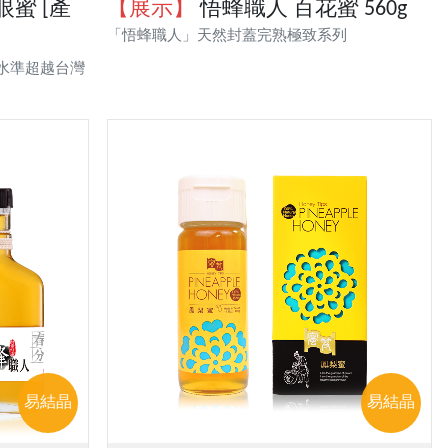
蜜 [產
【展示】
悟蜂職人 百花蜜 560g
「悟蜂職人」天然封蓋完熟極致系列
水準超越台灣
易結晶
易結晶