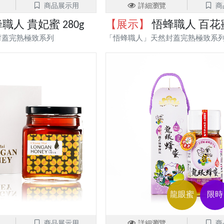
商品展示用
詳細瀏覽
商
職人 貴妃蜜 280g
【展示】
悟蜂職人 百花蜜 
封蓋完熟極致系列
「悟蜂職人」天然封蓋完熟極致系
龍眼蜜
限時
商品展示用
詳細瀏覽
商