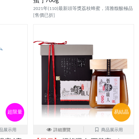
蜜 ] 700g
2021年(110)最新頭等獎荔枝蜂蜜，清雅馥酸極品
[售價已折]
超限量
易結晶
品展示用
詳細瀏覽
商品展示用