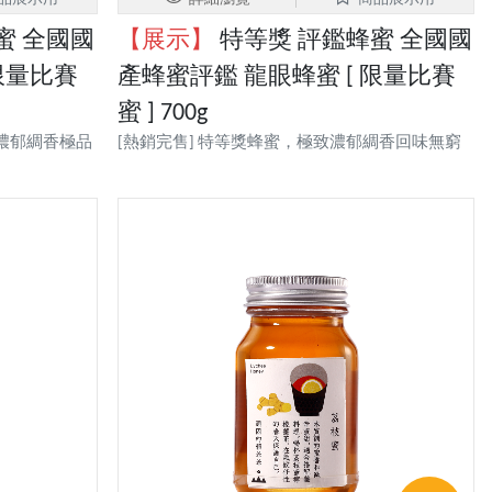
蜜 全國國
【展示】
特等獎 評鑑蜂蜜 全國國
限量比賽
產蜂蜜評鑑 龍眼蜂蜜 [ 限量比賽
蜜 ] 700g
，濃郁綢香極品
[熱銷完售] 特等獎蜂蜜，極致濃郁綢香回味無窮