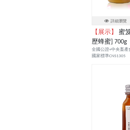
詳細瀏覽
【展示】
蜜笈
歷蜂蜜] 700g
全國公證+中央畜產
國家標準CNS1305