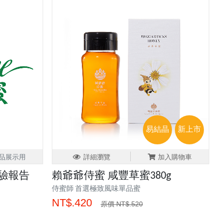
易結晶
新上市
品展示用
詳細瀏覽
加入購物車
驗報告
賴爺爺侍蜜 咸豐草蜜380g
侍蜜師 首選極致風味單品蜜
NT$.420
原價 NT$.520