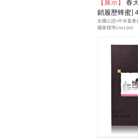
【展示】
春天
銷履歷蜂蜜] 4
全國公證+中央畜產
國家標準CNS1305