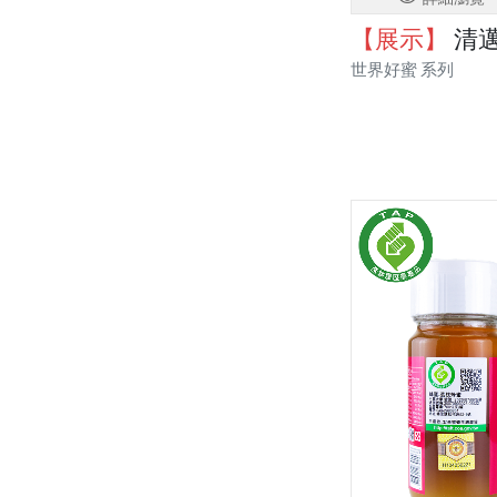
【展示】
清邁 
世界好蜜 系列