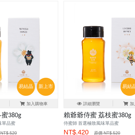
易結晶
新上市
易結
加入購物車
詳細瀏覽
加
蜜380g
賴爺爺侍蜜 荔枝蜜380g
味單品蜜
侍蜜師 首選極致風味單品蜜
NT$.420
NT$.520
原價 NT$.520