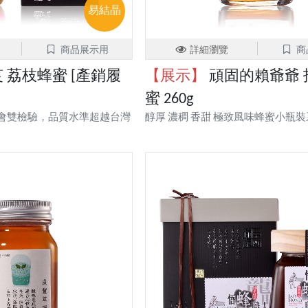
易結晶
商品展示用
詳細瀏覽
商
 荔枝蜂蜜 [產銷履
【展示】
頑固的賴爺爺 
蜜 260g
會雙檢驗，品質水準超越台灣
醇厚 濃稠 香甜 極致風味蜂蜜小瓶