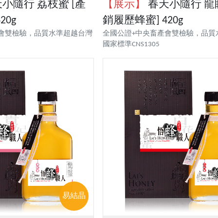
小隨行 荔枝蜜 [產
【展示】
春天小隨行 龍眼
20g
銷履歷蜂蜜] 420g
會雙檢驗，品質水準超越台灣
全國公證+中央畜產會雙檢驗，品質
國家標準CNS1305
易結晶