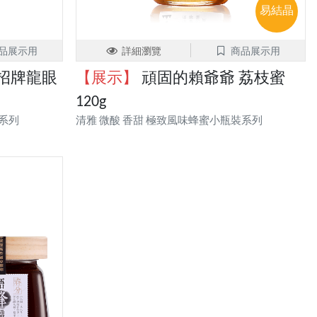
易結晶
品展示用
詳細瀏覽
商品展示用
招牌龍眼
【展示】
頑固的賴爺爺 荔枝蜜
120g
裝系列
清雅 微酸 香甜 極致風味蜂蜜小瓶裝系列