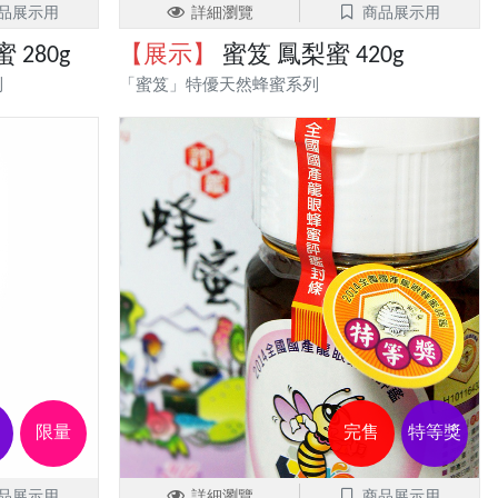
品展示用
詳細瀏覽
商品展示用
280g
【展示】
蜜笈 鳳梨蜜 420g
列
「蜜笈」特優天然蜂蜜系列
限量
完售
特等獎
品展示用
詳細瀏覽
商品展示用