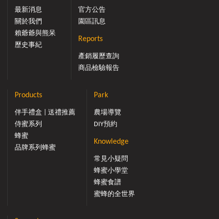
最新消息
官方公告
關於我們
園區訊息
賴爺爺與熊呆
Reports
歷史事紀
產銷履歷查詢
商品檢驗報告
Products
Park
伴手禮盒 | 送禮推薦
農場導覽
侍蜜系列
DIY預約
蜂蜜
Knowledge
品牌系列蜂蜜
常見小疑問
蜂蜜小學堂
蜂蜜食譜
蜜蜂的全世界