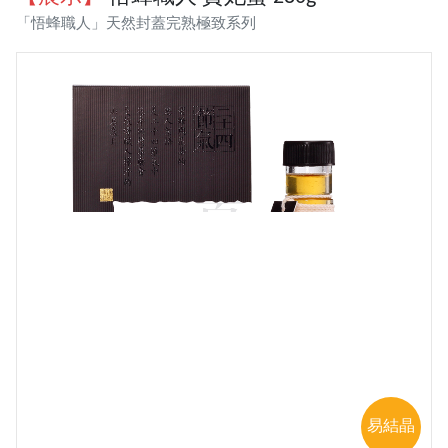
「悟蜂職人」天然封蓋完熟極致系列
易結晶