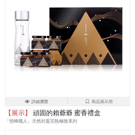
詳細瀏覽
商品展示用
【展示】
頑固的賴爺爺 蜜香禮盒
「悟蜂職人」天然封蓋完熟極致系列