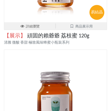
易結晶
詳細瀏覽
商品展示用
【展示】
頑固的賴爺爺 荔枝蜜 120g
清雅 微酸 香甜 極致風味蜂蜜小瓶裝系列