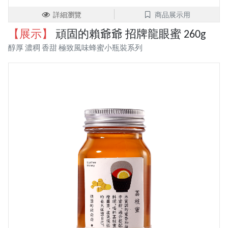
詳細瀏覽
商品展示用
【展示】
頑固的賴爺爺 招牌龍眼蜜 260g
醇厚 濃稠 香甜 極致風味蜂蜜小瓶裝系列