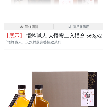
詳細瀏覽
商品展示用
【展示】
悟蜂職人 大悟蜜二入禮盒 560g×2
「悟蜂職人」天然封蓋完熟極致系列