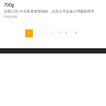
700g
全國公證+中央畜產會雙檢驗，品質水準超越台灣國家標準
CNS1305
1
2
3
4
下一頁