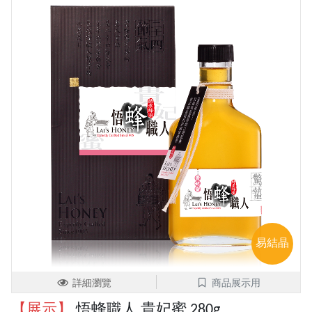
易結晶
詳細瀏覽
商品展示用
【展示】
悟蜂職人 貴妃蜜 280g