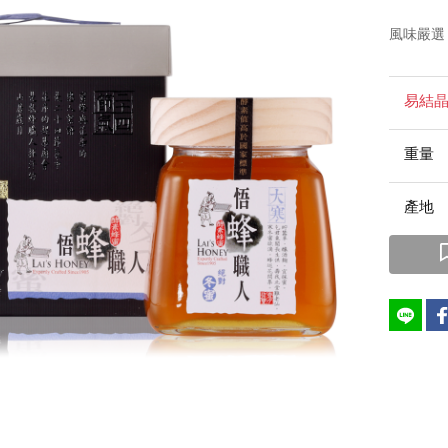
風味嚴選
易結
重
產