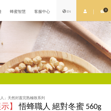
0
會員中心
購
遊
蜂蜜智慧
客服中心
EN
職人」天然封蓋完熟極致系列
展示】
悟蜂職人 絕對冬蜜 560g