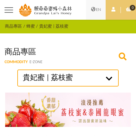
0
會員中心
購
EN
商品專區
蜂蜜
貴妃蜜 | 荔枝蜜
商品專區
COMMODITY
E-ZONE
貴妃蜜 | 荔枝蜜