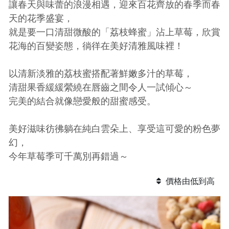
讓春天與味蕾的浪漫相遇，迎來百花齊放的春季而春
天的花季盛宴，
就是要一口清甜微酸的「荔枝蜂蜜」沾上草莓，欣賞
花海的百變姿態，徜徉在美好清雅風味裡！
以清新淡雅的荔枝蜜搭配著鮮嫩多汁的草莓，
清甜果香緩緩縈繞在唇齒之間令人一試傾心～
完美的結合就像戀愛般的甜蜜感受。
美好滋味彷彿躺在純白雲朵上、享受這可愛的粉色夢
幻，
今年草莓季可千萬別再錯過～
價格由低到高