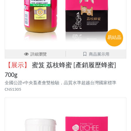
易結晶
詳細瀏覽
商品展示用
【展示】
蜜笈 荔枝蜂蜜 [產銷履歷蜂蜜]
700g
全國公證+中央畜產會雙檢驗，品質水準超越台灣國家標準
CNS1305