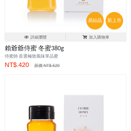
易結晶
新上市
詳細瀏覽
加入購物車
賴爺爺侍蜜 冬蜜380g
侍蜜師 首選極致風味單品蜜
NT$.420
原價 NT$.520