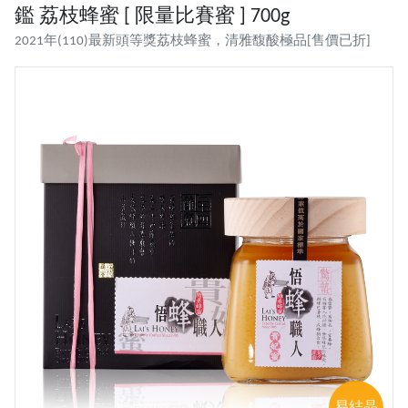
鑑 荔枝蜂蜜 [ 限量比賽蜜 ] 700g
2021年(110)最新頭等獎荔枝蜂蜜，清雅馥酸極品[售價已折]