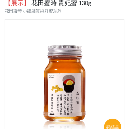
【展示】
花田蜜時 貴妃蜜 130g
花田蜜時 小罐裝質純好蜜系列
易結晶