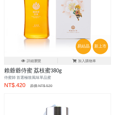
易結晶
新上市
詳細瀏覽
加入購物車
賴爺爺侍蜜 荔枝蜜380g
侍蜜師 首選極致風味單品蜜
NT$.420
原價 NT$.520