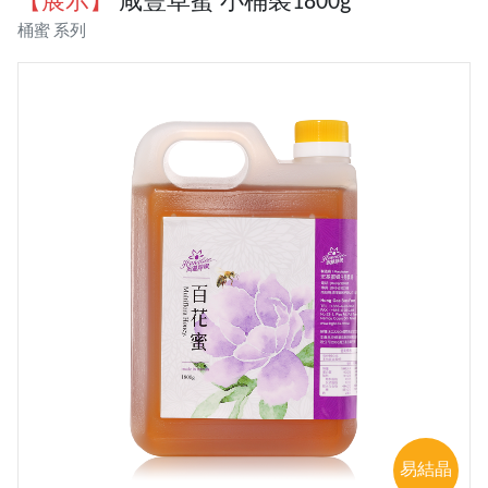
【展示】
咸豐草蜜 小桶裝1800g
桶蜜 系列
易結晶