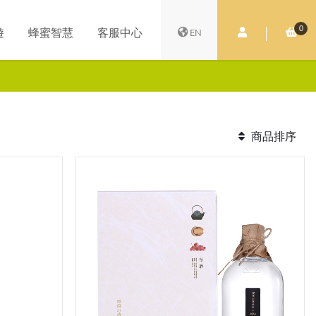
0
會員中心
購
遊
蜂蜜智慧
客服中心
EN
商品排序