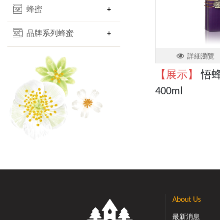
蜂蜜
品牌系列蜂蜜
詳細瀏覽
【展示】
悟蜂
400ml
About Us
最新消息