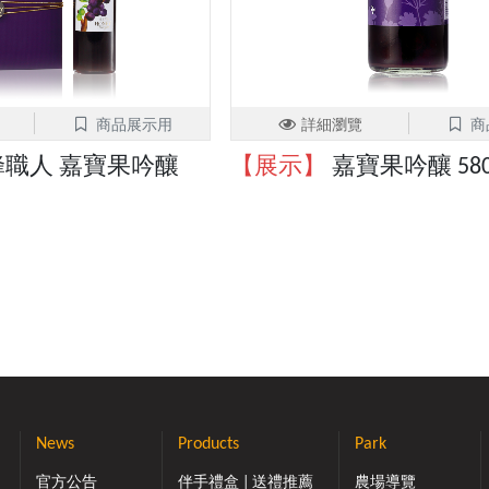
商品展示用
詳細瀏覽
商
職人 嘉寶果吟釀
【展示】
嘉寶果吟釀 580
News
Products
Park
官方公告
伴手禮盒 | 送禮推薦
農場導覽