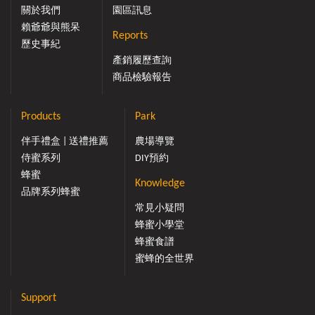
關於我們
園區訊息
賴爺爺與熊呆
Reports
歷史事紀
產銷履歷查詢
商品檢驗報告
Products
Park
伴手禮盒 | 送禮推薦
農場導覽
侍蜜系列
DIY預約
蜂蜜
Knowledge
品牌系列蜂蜜
常見小疑問
蜂蜜小學堂
蜂蜜食譜
蜜蜂的全世界
Support