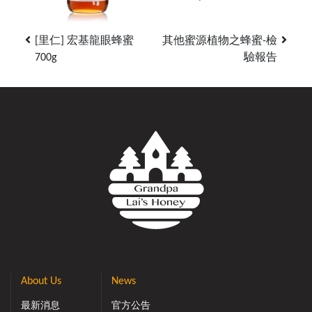
[里仁] 宏基龍眼蜂蜜
其他蜜源植物之蜂蜜-檢
700g
驗報告
About Us
News
最新消息
官方公告