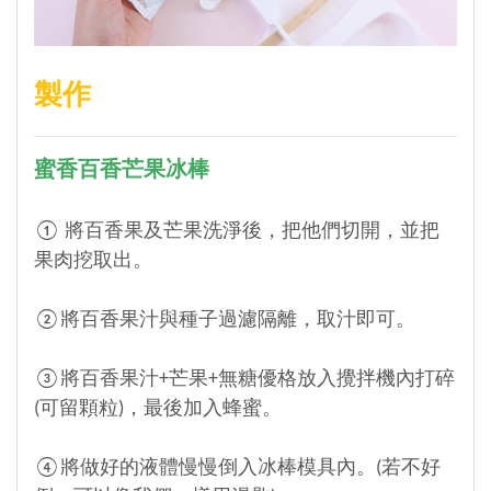
製作
蜜香百香芒果冰棒
① 將百香果及芒果洗淨後，把他們切開，並把
果肉挖取出
。
②將百香果汁與種子過濾隔離，取汁即可。
③將百香果汁+芒果+無糖優格放入攪拌機內打碎
(可留顆粒)，最後加入蜂蜜。
④將做好的液體慢慢倒入冰棒模具內。(若不好