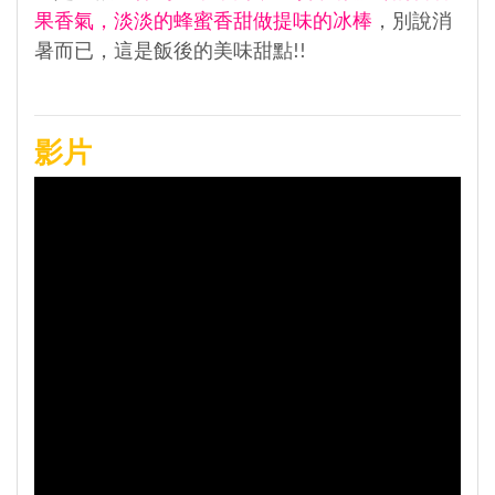
果香氣，淡淡的蜂蜜香甜做提味的冰棒
，別說消
暑而已，這是飯後的美味甜點!!
影片