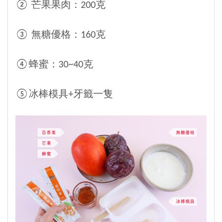
② 芒果果肉：200克
③ 無糖優格：160克
④蜂蜜：30~40克
⑤冰棒模具+牙籤一隻