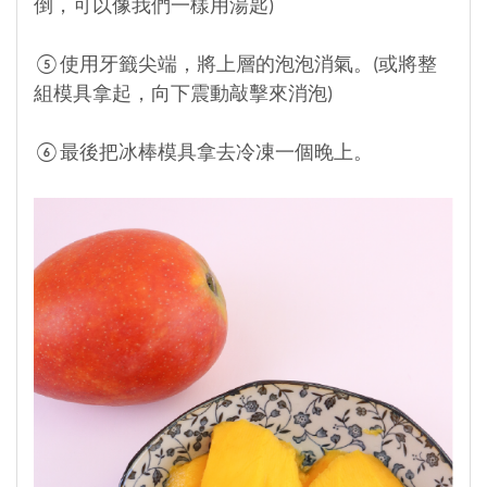
倒，可以像我們一樣用湯匙)
⑤使用牙籤尖端，將上層的泡泡消氣。(或將整
組模具拿起，向下震動敲擊來消泡)
⑥最後把冰棒模具拿去冷凍一個晚上。