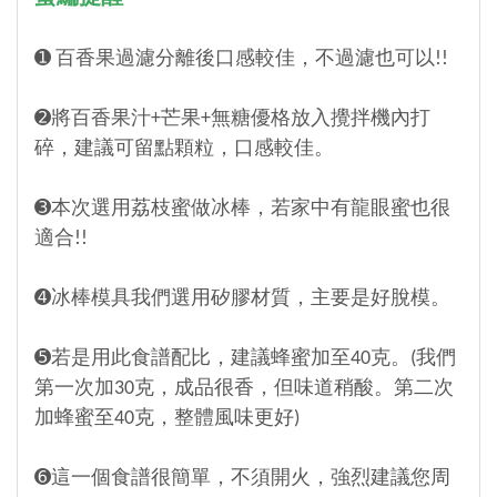
➊ 百香果
過濾分離後口感較佳，不過濾也可以!!
➋將百香果汁+芒果+無糖優格放入攪拌機內打
碎，建議可留點顆粒，口感較佳。
➌本次選用荔枝蜜做冰棒，若家中有龍眼蜜也很
適合!!
➍冰棒模具我們選用矽膠材質，主要是好脫模。
➎若是用此食譜配比，建議蜂蜜加至40克。(我們
第一次加30克，成品很香，但味道稍酸。第二次
加蜂蜜至40克，整體風味更好)
➏這一個食譜很簡單，不須開火，強烈建議您周