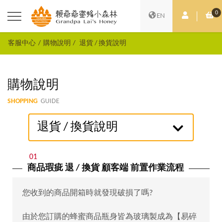
0
會員中心
購
EN
客服中心
購物說明
退貨 / 換貨說明
購物說明
SHOPPING
GUIDE
退貨 / 換貨說明
01
商品瑕疵 退 / 換貨 顧客端 前置作業流程
您收到的商品開箱時就發現破損了嗎?
由於您訂購的蜂蜜商品瓶身皆為玻璃製成為【易碎