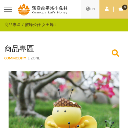
0
會員中心
購
EN
商品專區
蜜蜂公仔 女王蜂 L
商品專區
COMMODITY
E-ZONE