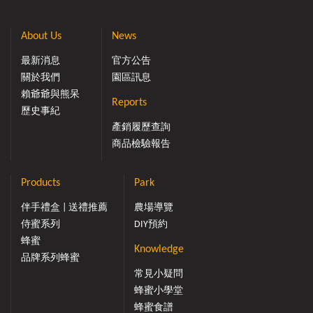
About Us
News
最新消息
官方公告
關於我們
園區訊息
賴爺爺與熊呆
Reports
歷史事紀
產銷履歷查詢
商品檢驗報告
Products
Park
伴手禮盒 | 送禮推薦
農場導覽
侍蜜系列
DIY預約
蜂蜜
Knowledge
品牌系列蜂蜜
常見小疑問
蜂蜜小學堂
蜂蜜食譜