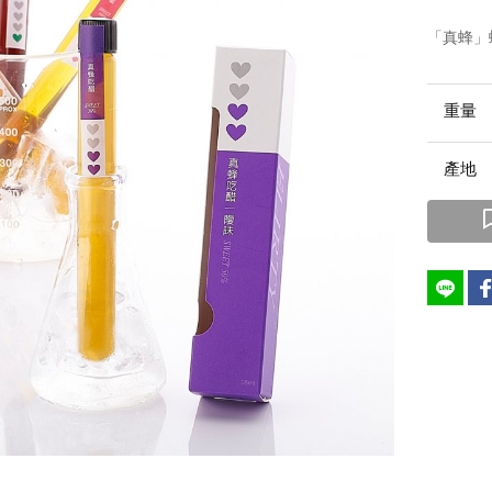
「真蜂」
重
產