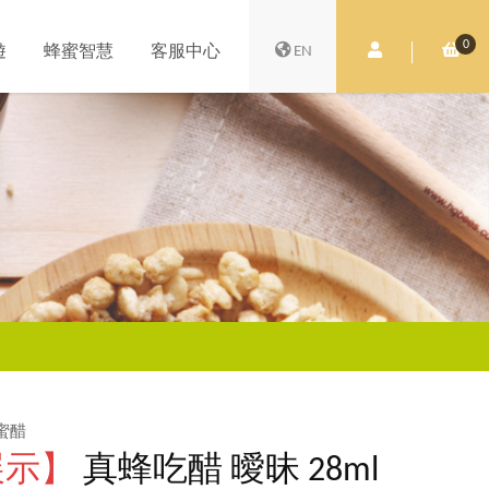
0
會員中心
購
遊
蜂蜜智慧
客服中心
EN
蜜醋
展示】
真蜂吃醋 曖昧 28ml