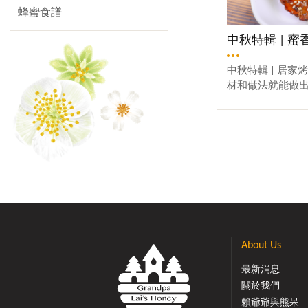
蜂蜜食譜
中秋特輯 | 
中秋特輯 | 居
材和做法就能做
人吃完一盤也覺
歡油煙味的，這個
紹食材，快步備料
腿 *選擇用小雞
也很高，老少佳宜
蔬烤一烤做搭配，營養
人喜歡用泰國龍
誘人④ 醬油 適
黑胡椒粗粒② 綜
椒粉④ 白芝麻⑤
About Us
一】食材處理①
淨，瀝水(可用廚
最新消息
小雞腿的前後切
關於我們
以下的配料後再幫
賴爺爺與熊呆