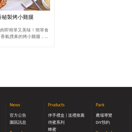
蜜香秘製烤小雞腿
家烤肉即簡單又美味！簡單食
出香氣撲鼻的烤小雞腿，一
得不夠！喜歡吃烤肉又不喜
食譜絕對要收藏~先來介
去~材料食材：① 小雞
腿肉，肉質鮮嫩，營養價值
② 時蔬 *可以準備一些時
up!!!③ 蜂蜜 20g *個
眼蜜，烤出來的香氣實在太
量⑤ 蠔油 適量調味料：①
合義大利香草③ 匈牙利紅
 冰糖 少許備料【步驟
News
Products
Park
先把小雞腿解凍，洗乾
房紙巾稍擦拭)，再用刀在
官方公告
伴手禮盒 | 送禮推薦
農場導覽
兩刀方便入味。接著，倒入
園區訊息
侍蜜系列
DIY預約
他們“按摩”以便更快入
蜂蜜