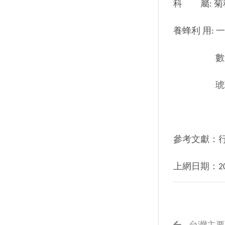
科 屬: 菊科 ( 
養蜂利 用:
數量多，於
琥珀色，
參考文獻：
上網日期：2011年