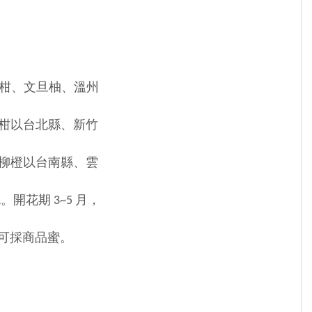
桶柑、文旦柚、溫州
以台北縣、新竹
橙以台南縣、雲
期 3~5 月，
可採商品蜜。