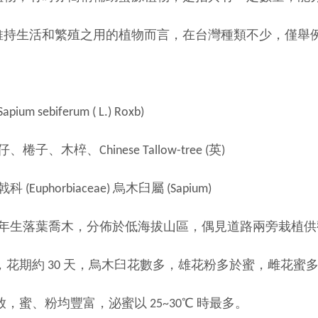
維持生活和繁殖之用的植物而言，在台灣種類不少，僅舉
um sebiferum ( L.) Roxb)
子、木椊、Chinese Tallow-tree (英)
(Euphorbiaceae) 烏木臼屬 (Sapium)
多年生落葉喬木，分佈於低海拔山區，偶見道路兩旁栽植供觀賞
 30 天，烏木臼花數多，雄花粉多於蜜，雌花蜜多
粉均豐富，泌蜜以 25~30℃ 時最多。