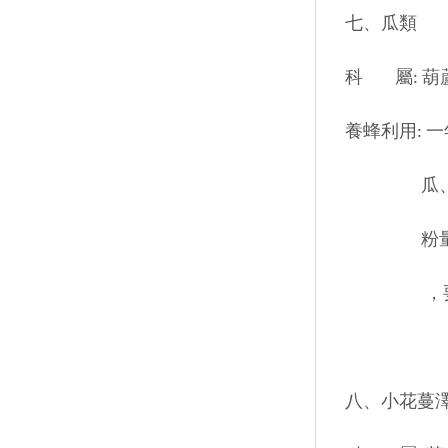
七、瓜類
科 屬: 葫蘆科 (
養蜂利用: 
瓜、洋香瓜
粉量甚多，
，要預
八、小花蔓澤蘭 ( M