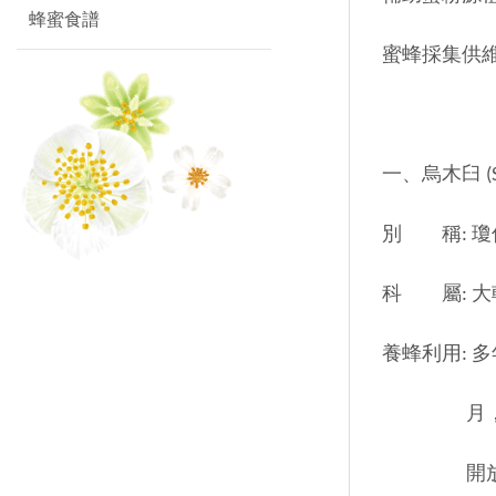
蜂蜜食譜
蜜蜂採集供
一、烏木臼 (Sapi
別 稱: 瓊仔、棬
科 屬: 大戟科 
養蜂利用: 
月，花期約
開放，蜜、