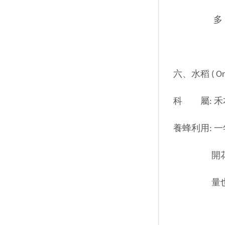
多，以嘉
六、水稻 ( Oryza
科 屬: 禾本科 (
養蜂利用: 
開花，圓錐
量也多，