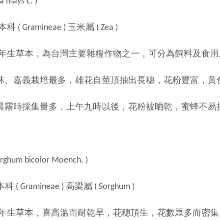
mays L. )
 Gramineae ) 玉米屬 ( Zea )
 一年生草本，為台灣主要雜糧作物之一，可分為飼料及食
栽培最多，雄花自莖頂抽出長穗，花粉豐富，黃色
採集量多，上午九時以後，花粉被晒乾，蜜蜂不易
hum bicolor Moench. )
 Gramineae ) 高梁屬 ( Sorghum )
 一年生草本，喜高溫而耐乾旱，花穗頂生，花數眾多而密