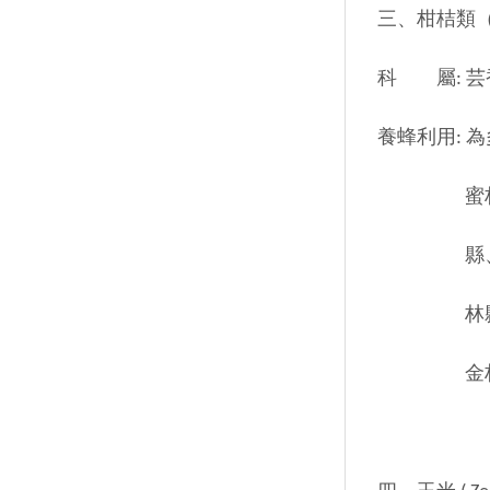
三、柑桔類（Cit
科 屬: 芸香科 (
養蜂利用:
蜜柑和金柑
縣、台中縣
林縣、嘉義
金柑開花次