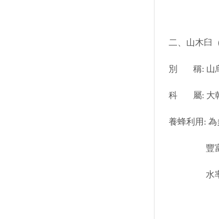
二、山木臼（Sapiu
別 稱: 山烏
科 屬: 大戟 ( 
養蜂利用: 
豐富，蜜蜂
水率較多