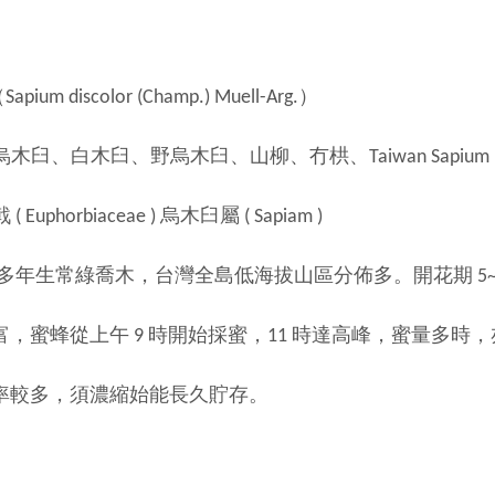
m discolor (Champ.) Muell-Arg.）
木臼、白木臼、野烏木臼、山柳、冇栱、Taiwan Sapium (
Euphorbiaceae ) 烏木臼屬 ( Sapiam )
為多年生常綠喬木，台灣全島低海拔山區分佈多。開花期 5~
從上午 9 時開始採蜜，11 時達高峰，蜜量多時，
，須濃縮始能長久貯存。