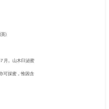
英)
7 月。山木臼泌蜜
亦可採蜜，惟因含