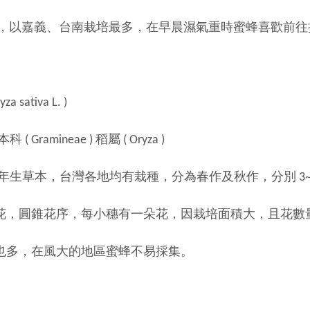
義、台南栽培最多，在早晨濕氣重時蜜蜂喜歡前往
 sativa L. )
 Gramineae ) 稻屬 ( Oryza )
一年生草本，台灣各地均有栽種，分為春作及秋作，分別 3~5 月
花序，每小穗有一朵花，因栽培面積大，且花數量
在風大的地區蜜蜂不易採集。