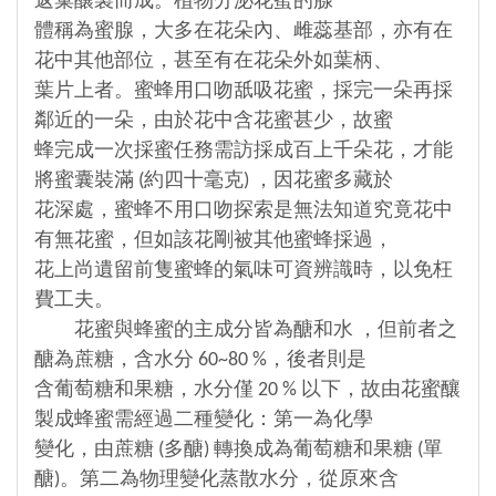
返巢釀製而成。植物分泌花蜜的腺
體稱為蜜腺，大多在花朵內、雌蕊基部，亦有在
花中其他部位，甚至有在花朵外如葉柄、
葉片上者。蜜蜂用口吻舐吸花蜜，採完一朵再採
鄰近的一朵，由於花中含花蜜甚少，故蜜
蜂完成一次採蜜任務需訪採成百上千朵花，才能
將蜜囊裝滿 (約四十毫克) ，因花蜜多藏於
花深處，蜜蜂不用口吻探索是無法知道究竟花中
有無花蜜，但如該花剛被其他蜜蜂採過，
花上尚遺留前隻蜜蜂的氣味可資辨識時，以免枉
費工夫。
花蜜與蜂蜜的主成分皆為醣和水 ，但前者之
醣為蔗糖，含水分 60~80 %，後者則是
含葡萄糖和果糖，水分僅 20 % 以下，故由花蜜釀
製成蜂蜜需經過二種變化：第一為化學
變化，由蔗糖 (多醣) 轉換成為葡萄糖和果糖 (單
醣)。第二為物理變化蒸散水分，從原來含