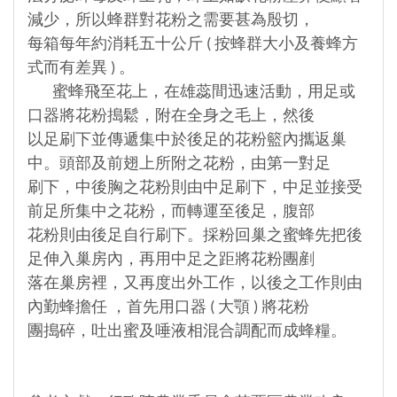
減少，所以蜂群對花粉之需要甚為殷切，
每箱每年約消耗五十公斤 ( 按蜂群大小及養蜂方
式而有差異 ) 。
蜜蜂飛至花上，在雄蕊間迅速活動，用足或
口器將花粉搗鬆，附在全身之毛上，然後
以足刷下並傳遞集中於後足的花粉籃內攜返巢
中。頭部及前翅上所附之花粉，由第一對足
刷下，中後胸之花粉則由中足刷下，中足並接受
前足所集中之花粉，而轉運至後足，腹部
花粉則由後足自行刷下。採粉回巢之蜜蜂先把後
足伸入巢房內，再用中足之距將花粉團剷
落在巢房裡，又再度出外工作，以後之工作則由
內勤蜂擔任 ，首先用口器 ( 大顎 ) 將花粉
團搗碎，吐出蜜及唾液相混合調配而成蜂糧。