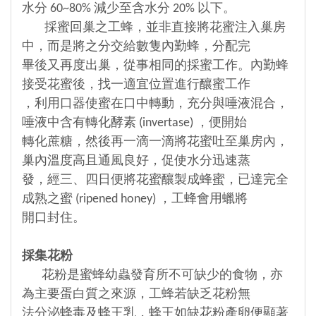
水分 60~80% 減少至含水分 20% 以下。
採蜜回巢之工蜂，並非直接將花蜜注入巢房
中，而是將之分交給數隻內勤蜂，分配完
畢後又再度出巢，從事相同的採蜜工作。內勤蜂
接受花蜜後，找一適宜位置進行釀蜜工作
，利用口器使蜜在口中轉動，充分與唾液混合，
唾液中含有轉化酵素 (invertase) ，便開始
轉化蔗糖，然後再一滴一滴將花蜜吐至巢房內，
巢內溫度高且通風良好，促使水分迅速蒸
發，經三、四日便將花蜜釀製成蜂蜜，已達完全
成熟之蜜 (ripened honey) ，工蜂會用蠟將
開口封住。
採集花粉
花粉是蜜蜂幼蟲發育所不可缺少的食物，亦
為主要蛋白質之來源，工蜂若缺乏花粉無
法分泌蜂毒及蜂王乳，蜂王如缺花粉產卵便顯著