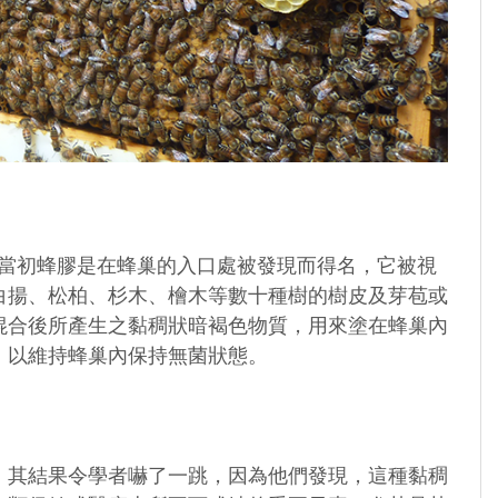
來，這是因為當初蜂膠是在蜂巢的入口處被發現而得名，它被視
白揚、松柏、杉木、檜木等數十種樹的樹皮及芽苞或
物混合後所產生之黏稠狀暗褐色物質，用來塗在蜂巢內
，以維持蜂巢內保持無菌狀態。
，其結果令學者嚇了一跳，因為他們發現，這種黏稠