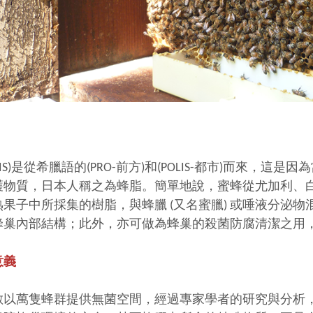
OLIS)是從希臘語的(PRO-前方)和(POLIS-都市)而
護物質，日本人稱之為蜂脂。簡單地說，蜜蜂從尤加利、
果子中所採集的樹脂，與蜂臘 (又名蜜臘) 或唾液分泌
蜂巢內部結構；此外，亦可做為蜂巢的殺菌防腐清潔之用
意義
數以萬隻蜂群提供無菌空間，經過專家學者的研究與分析