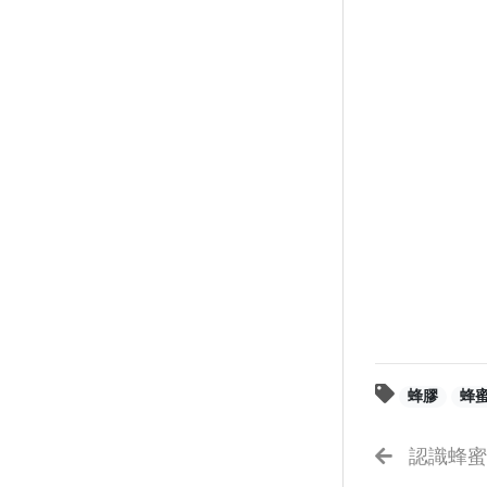
蜂膠
蜂
認識蜂蜜