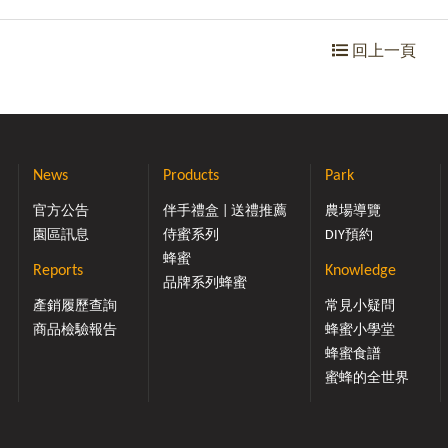
回上一頁
News
Products
Park
官方公告
伴手禮盒 | 送禮推薦
農場導覽
園區訊息
侍蜜系列
DIY預約
蜂蜜
Reports
Knowledge
品牌系列蜂蜜
產銷履歷查詢
常見小疑問
商品檢驗報告
蜂蜜小學堂
蜂蜜食譜
蜜蜂的全世界