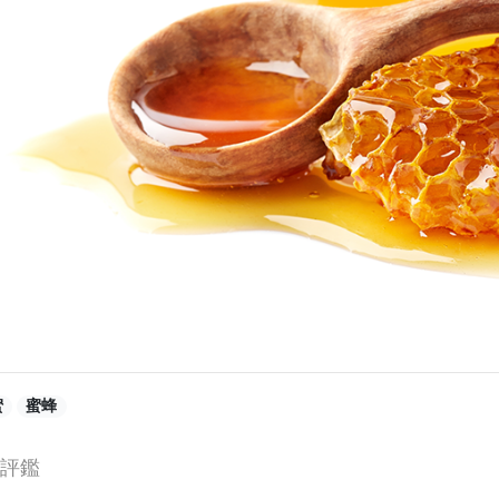
蜜
蜜蜂
評鑑