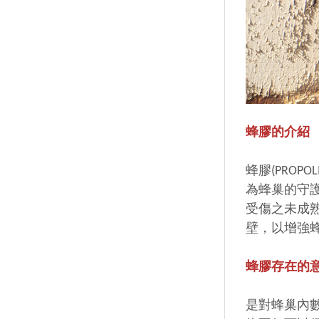
蜂膠的介紹
蜂膠(PROP
為蜂巢的守
受傷之未成熟
壁，以增強
蜂膠存在的
是對蜂巢內