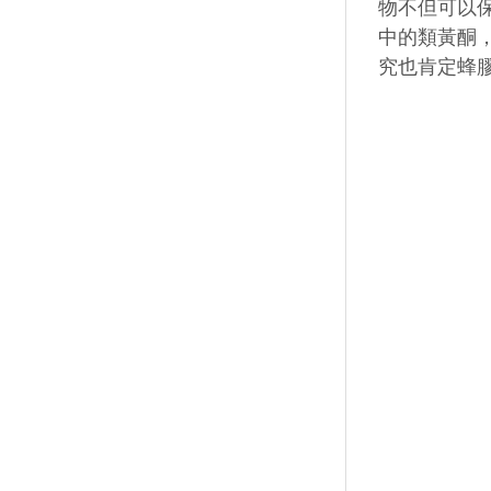
物不但可以
中的類黃酮
究也肯定蜂