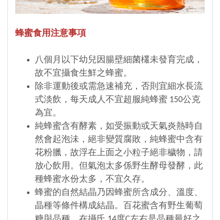
蜂蜜食用注意事項
八個月以下幼兒因腸壁細菌欉未發育完成，
故不宜攝食生鮮之蜂蜜。
除非運動後或需急速補充，否則宜細水長流
式淡飲，每天成人不宜超服純蜂蜜 150公克
為宜。
純蜂蜜含有酵素，如受振動或天氣炎熱時自
然會起泡沬，絕非變質腐敗，純蜂蜜中含有
花粉臘，故浮在上面之小粒子絕非穢物，請
放心飲用。但氣泡太多係野生酵母發酵，此
種蜂蜜水份太多，不宜久存。
蜂蜜的自然結晶乃因蜂蜜所含成分、溫度、
晶種等條件構成結晶。百花蜜含有野生葡萄
糖與晶種，在攝氏 14度C左右是晶種最好之