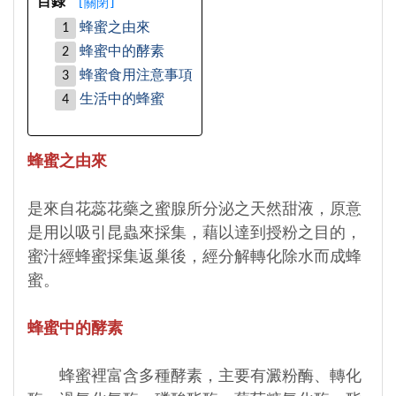
[
關閉
]
目錄
蜂蜜之由來
蜂蜜中的酵素
蜂蜜食用注意事項
生活中的蜂蜜
蜂蜜之由來
是來自花蕊花藥之蜜腺所分泌之天然甜液，原意
是用以吸引昆蟲來採集，藉以達到授粉之目的，
蜜汁經蜂蜜採集返巢後，經分解轉化除水而成蜂
蜜。
蜂蜜中的酵素
蜂蜜裡富含多種酵素，主要有澱粉酶、轉化