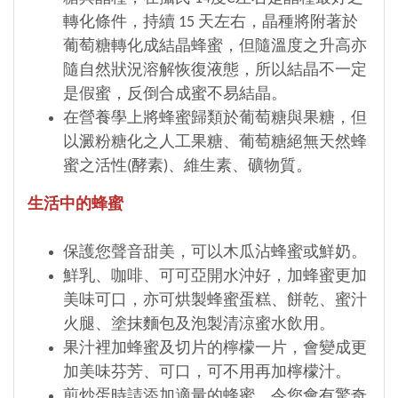
轉化條件，持續 15 天左右，晶種將附著於
葡萄糖轉化成結晶蜂蜜，但隨溫度之升高亦
隨自然狀況溶解恢復液態，所以結晶不一定
是假蜜，反倒合成蜜不易結晶。
在營養學上將蜂蜜歸類於葡萄糖與果糖，但
以澱粉糖化之人工果糖、葡萄糖絕無天然蜂
蜜之活性(酵素)、維生素、礦物質。
生活中的蜂蜜
保護您聲音甜美，可以木瓜沾蜂蜜或鮮奶。
鮮乳、咖啡、可可亞開水沖好，加蜂蜜更加
美味可口，亦可烘製蜂蜜蛋糕、餅乾、蜜汁
火腿、塗抹麵包及泡製清涼蜜水飲用。
果汁裡加蜂蜜及切片的檸檬一片，會變成更
加美味芬芳、可口，可不用再加檸檬汁。
煎炒蛋時請添加適量的蜂蜜，令您會有驚奇