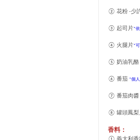
② 花粉 -少
③ 起司片
*
④ 火腿片
*
⑤ 奶油乳酪
⑥ 番茄
*個
⑦ 番茄肉醬
⑧ 罐頭鳳梨
香料：
① 義大利香