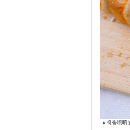
▲將香噴噴的