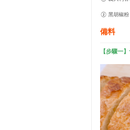
② 黑胡椒粉
備料
【步驟一】