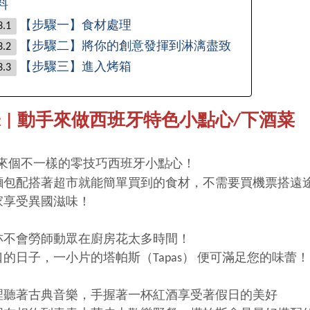
料
【步驟一】食材處理
【步驟二】將你的創意發揮到淋漓盡致
【步驟三】進入烤箱
 | 動手來做西班牙特色小點心
/下酒菜
來個不一樣的零技巧西班牙小點心！
麵包配搭著超市就能簡單買到的食材，不需要買機票搭遠
家享受異國滋味！
亦不會勞師動眾在廚房花太多時間！
的日子，一小片的塔帕斯（Tapas） 便可滿足您的味蕾！
裡聽著古典音樂，手握著一杯紅酒
享受著假日的美好