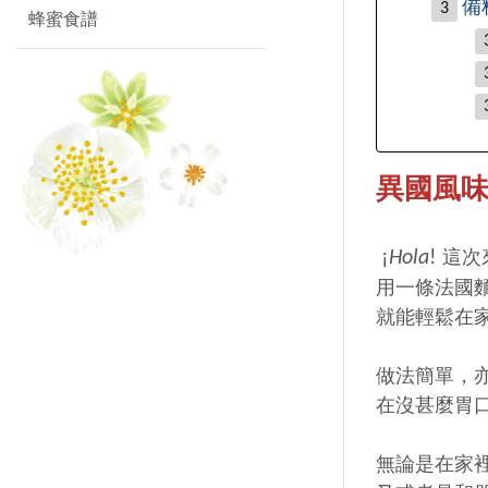
備
蜂蜜食譜
異國風味
¡
Hola
!
這次
用一條法國
就能輕鬆在
做法簡單，
在沒甚麼胃口
無論是在家