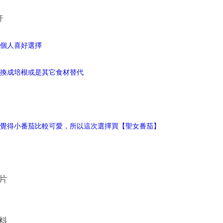
許
依個人喜好選擇
可換成培根或是其它食材替代
人覺得小番茄比較可愛，所以這次選擇買【聖女番茄】
片
料