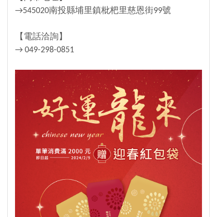
→545020南投縣埔里鎮枇杷里慈恩街99號
【電話洽詢】
→ 049-298-0851